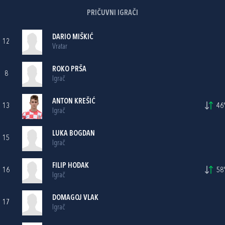
PRIČUVNI IGRAČI
DARIO MIŠKIĆ
12
Vratar
ROKO PRŠA
8
Igrač
ANTON KREŠIĆ
13
46'
Igrač
LUKA BOGDAN
15
Igrač
FILIP HODAK
16
58'
Igrač
DOMAGOJ VLAK
17
Igrač