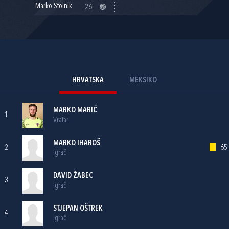
Marko Stolnik
26'
HRVATSKA
MEKSIKO
MARKO MARIĆ
1
Vratar
MARKO IHAROŠ
2
65'
Igrač
DAVID ŽABEC
3
Igrač
STJEPAN OŠTREK
4
Igrač