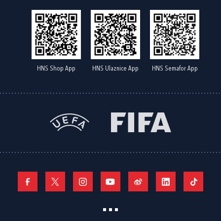
HNS Shop App
HNS Ulaznice App
HNS Semafor App