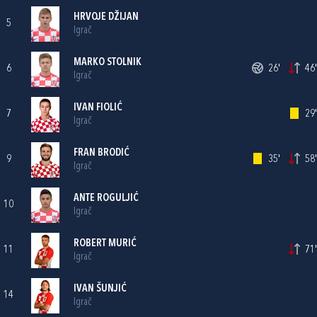
HRVOJE DŽIJAN
5
Igrač
MARKO STOLNIK
6
26'
46'
Igrač
IVAN FIOLIĆ
7
29'
Igrač
FRAN BRODIĆ
9
35'
58'
Igrač
ANTE ROGULJIĆ
10
Igrač
ROBERT MURIĆ
11
71'
Igrač
IVAN ŠUNJIĆ
14
Igrač