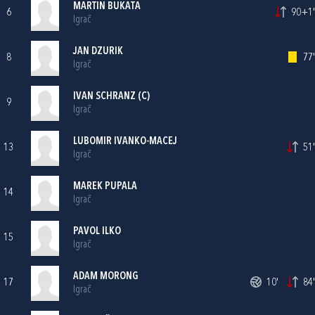
MARTIN BUKATA
6
90+1'
Igrač
JAN DZURIK
8
77'
Igrač
IVAN SCHRANZ (C)
9
Igrač
LUBOMIR IVANKO-MACEJ
13
51'
Igrač
MAREK PUPALA
14
Igrač
PAVOL ILKO
15
Igrač
ADAM MORONG
17
10'
84'
Igrač