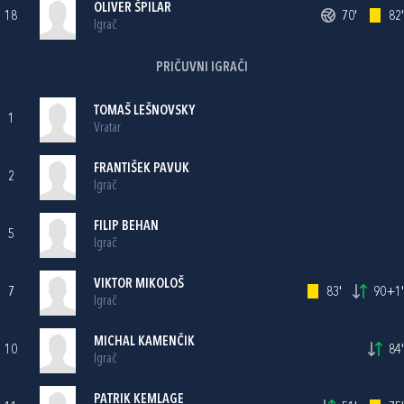
OLIVER ŠPILAR
18
70'
82'
Igrač
PRIČUVNI IGRAČI
TOMAŠ LEŠNOVSKY
1
Vratar
FRANTIŠEK PAVUK
2
Igrač
FILIP BEHAN
5
Igrač
VIKTOR MIKOLOŠ
7
83'
90+1'
Igrač
MICHAL KAMENČIK
10
84'
Igrač
PATRIK KEMLAGE