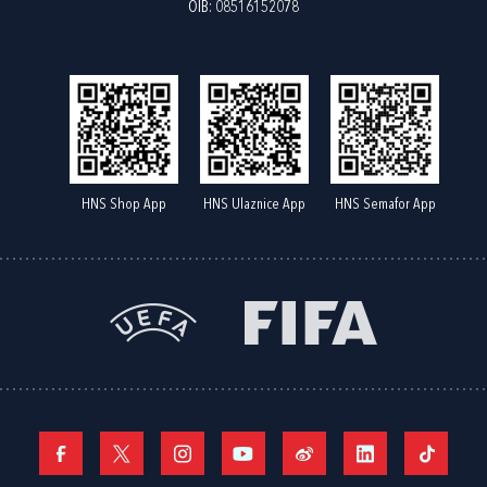
OIB: 08516152078
HNS Shop App
HNS Ulaznice App
HNS Semafor App