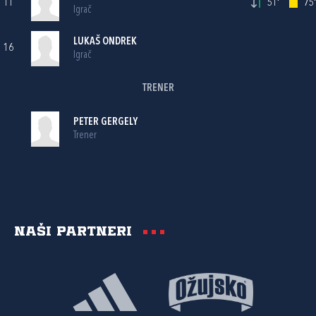
11
51'
75'
Igrač
LUKAŠ ONDREK
16
Igrač
TRENER
PETER GERGELY
Trener
Naši partneri