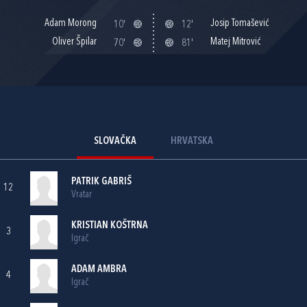
Adam Morong
Josip Tomašević
10'
12'
Oliver Špilar
Matej Mitrović
70'
81'
SLOVAČKA
HRVATSKA
PATRIK GABRIŠ
12
Vratar
KRISTIAN KOŠTRNA
3
Igrač
ADAM AMBRA
4
Igrač