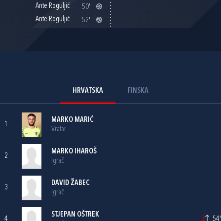
Ante Roguljić
50'
Ante Roguljić
52'
HRVATSKA
FINSKA
MARKO MARIĆ
1
Vratar
MARKO IHAROŠ
2
Igrač
DAVID ŽABEC
3
Igrač
STJEPAN OŠTREK
4
54'