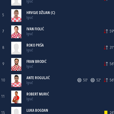
Igrač
HRVOJE DŽIJAN
(C)
5
Igrač
IVAN FIOLIĆ
7
59'
Igrač
ROKO PRŠA
8
31'
Igrač
FRAN BRODIĆ
9
56'
Igrač
ANTE ROGULJIĆ
10
50'
52'
56'
Igrač
ROBERT MURIĆ
11
Igrač
LUKA BOGDAN
15
26'