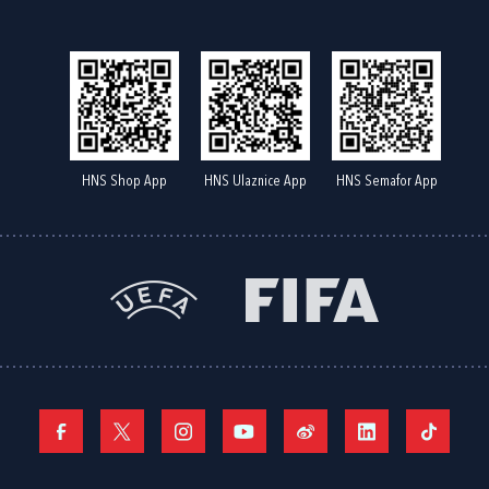
HNS Shop App
HNS Ulaznice App
HNS Semafor App