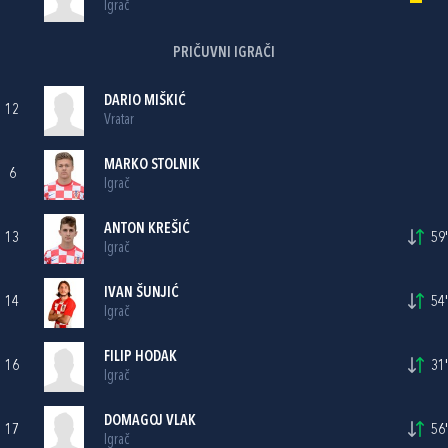
Igrač
PRIČUVNI IGRAČI
DARIO MIŠKIĆ
12
Vratar
MARKO STOLNIK
6
Igrač
ANTON KREŠIĆ
13
59'
Igrač
IVAN ŠUNJIĆ
14
54'
Igrač
FILIP HODAK
16
31'
Igrač
DOMAGOJ VLAK
17
56'
Igrač