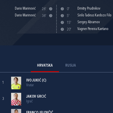
Dario Marinović
Dmitry Prudnikov
26'
0'
Dario Marinović
Sirilo Tadeus Kardozo Filo
36'
5'
Sergey Abramov
15'
Vagner Pereira Kaetano
20'
HRVATSKA
RUSIJA
IVO JUKIĆ
(C)
1
Vratar
JAKOV GRCIĆ
3
Igrač
FRANCO JELOVČIĆ