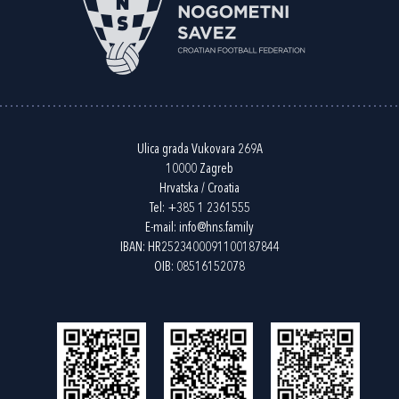
Ulica grada Vukovara 269A
10000 Zagreb
Hrvatska / Croatia
Tel:
+385 1 2361555
E-mail:
info@hns.family
IBAN: HR2523400091100187844
OIB: 08516152078