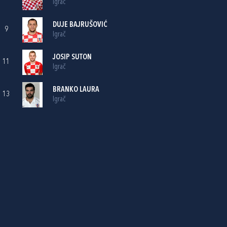
Igrač
DUJE BAJRUŠOVIĆ
9
Igrač
JOSIP SUTON
11
Igrač
BRANKO LAURA
13
Igrač