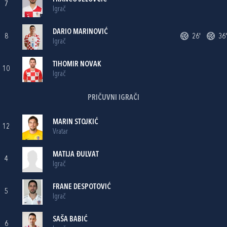
7
Igrač
DARIO MARINOVIĆ
8
26'
36'
Igrač
TIHOMIR NOVAK
10
Igrač
PRIČUVNI IGRAČI
MARIN STOJKIĆ
12
Vratar
MATIJA ĐULVAT
4
Igrač
FRANE DESPOTOVIĆ
5
Igrač
SAŠA BABIĆ
6