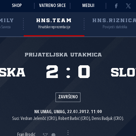
SHOP
VATRENO SRCE
MEDIJI
MILY
HNS.TEAM
HNS.RIZNIC
a Saveza
Hrvatske reprezentacije
Povijest i statistika
Prijateljska utakmica
2
:
0
ska
Slo
ZAVRŠENO
NK UMAG, UMAG, 22.03.2012. 11:00
Suci: Vedran Jelenčić (CRO), Robert Barbić (CRO), Denis Badjuk (CRO).
Fran Brodić
52'