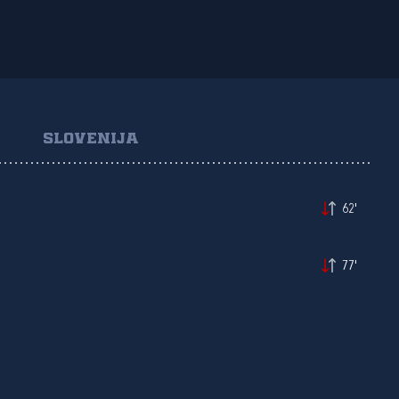
SLOVENIJA
62'
77'