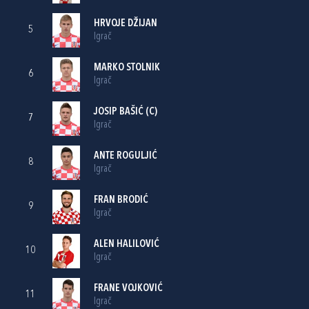
HRVOJE DŽIJAN
5
Igrač
MARKO STOLNIK
6
Igrač
JOSIP BAŠIĆ
(C)
7
Igrač
ANTE ROGULJIĆ
8
Igrač
FRAN BRODIĆ
9
Igrač
ALEN HALILOVIĆ
10
Igrač
FRANE VOJKOVIĆ
11
Igrač