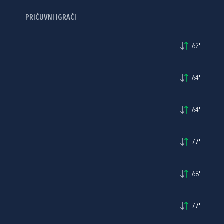
PRIČUVNI IGRAČI
62'
64'
64'
77'
68'
77'