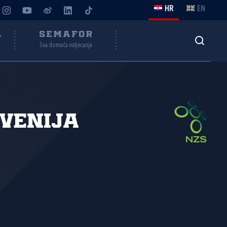
HR
EN
A
SEMAFOR
Sva domaća natjecanja
venija