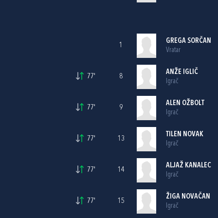
GREGA SORČAN
1
Vratar
ANŽE IGLIČ
77'
8
Igrač
ALEN OŽBOLT
77'
9
Igrač
TILEN NOVAK
77'
13
Igrač
ALJAŽ KANALEC
77'
14
Igrač
ŽIGA NOVAČAN
77'
15
Igrač