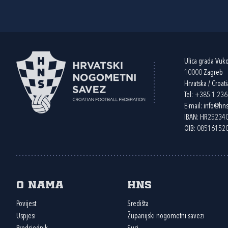
Ulica grada Vuk
10000 Zagreb
Hrvatska / Croati
Tel:
+385 1 23
E-mail:
info@hns
IBAN: HR2523
OIB: 08516152
O nama
HNS
Povijest
Središta
Uspjesi
Županijski nogometni savezi