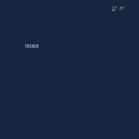
77'
TRENER