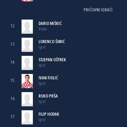
PRIČUVNI IGRAČI
DARIO MIŠKIĆ
12
Vratar
LORENCO ŠIMIĆ
13
Igrač
STJEPAN OŠTREK
14
Igrač
IVAN FIOLIĆ
15
Igrač
ROKO PRŠA
16
Igrač
FILIP HODAK
17
Igrač