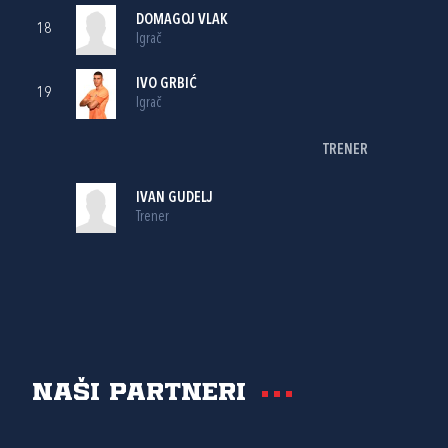
DOMAGOJ VLAK
18
Igrač
IVO GRBIĆ
19
Igrač
TRENER
IVAN GUDELJ
Trener
Naši partneri