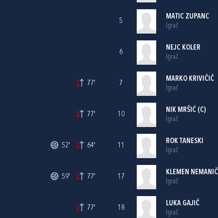
MATIC ZUPANC
5
Igrač
NEJC KOLER
6
Igrač
MARKO KRIVIČIČ
77'
7
Igrač
NIK MRŠIĆ (C)
77'
10
Igrač
ROK TANESKI
52'
64'
11
Igrač
KLEMEN NEMANIČ
59'
77'
17
Igrač
LUKA GAJIČ
77'
18
Igrač