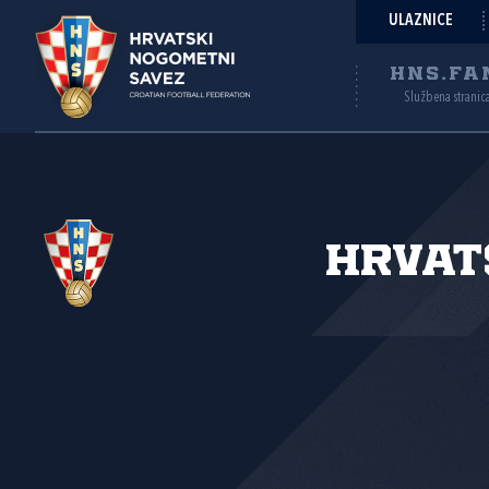
ULAZNICE
HNS.FA
Službena stranic
Hrvat