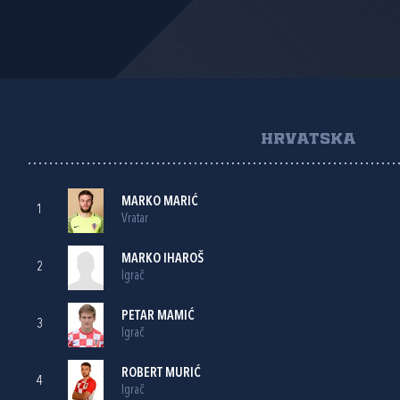
HRVATSKA
MARKO MARIĆ
1
Vratar
MARKO IHAROŠ
2
Igrač
PETAR MAMIĆ
3
Igrač
ROBERT MURIĆ
4
Igrač