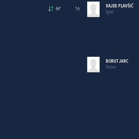
VAJDE PLAVŠIČ
64'
16
Igrač
BORUT JARC
Trener