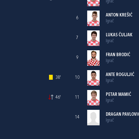
Igrač
ANTON KREŠIĆ
6
Igrač
LUKAS ČULJAK
7
Igrač
FRAN BRODIĆ
9
Igrač
ANTE ROGULJIĆ
38'
10
Igrač
PETAR MAMIĆ
46'
11
Igrač
DRAGAN PAVLOVI
14
Igrač