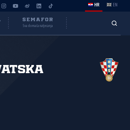
HR
EN
A
SEMAFOR
Sva domaća natjecanja
vatska