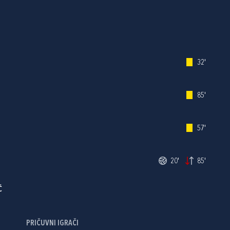
32'
85'
57'
20'
85'
Ć
PRIČUVNI IGRAČI