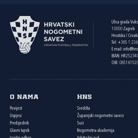
Ulica grada Vuk
10000 Zagreb
Hrvatska / Croati
Tel:
+385 1 23
E-mail:
info@hns
IBAN: HR2523
OIB: 08516152
O nama
HNS
Povijest
Središta
Uspjesi
Županijski nogometni savezi
Predsjednik
Suci
Glavni tajnik
Nogometna akademija