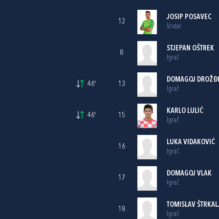
JOSIP POSAVEC
12
Vratar
STJEPAN OŠTREK
8
Igrač
DOMAGOJ DROŽĐ
46'
13
Igrač
KARLO LULIĆ
46'
15
Igrač
LUKA VIDAKOVIĆ
16
Igrač
DOMAGOJ VLAK
17
Igrač
TOMISLAV ŠTRKAL
18
Igrač