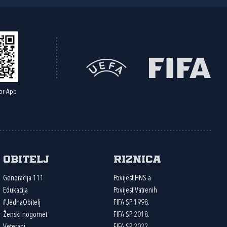
or App
Obitelj
Riznica
Generacija 111
Povijest HNS-a
Edukacija
Povijest Vatrenih
#JednaObitelj
FIFA SP 1998.
Ženski nogomet
FIFA SP 2018.