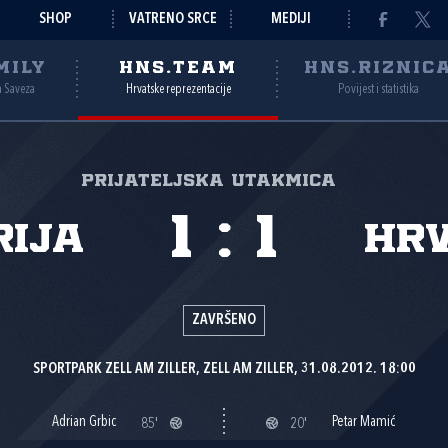
SHOP
VATRENO SRCE
MEDIJI
MILY
HNS.TEAM
HNS.RIZNIC
a Saveza
Hrvatske reprezentacije
Povijest i statistika
Prijateljska utakmica
1
:
1
rija
Hr
ZAVRŠENO
SPORTPARK ZELL AM ZILLER, ZELL AM ZILLER, 31.08.2012. 18:00
Adrian Grbic
Petar Mamić
85'
20'