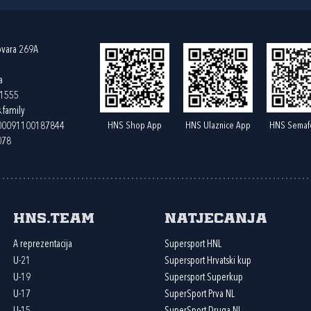
ovara 269A
a
61555
.family
HNS Shop App
HNS Ulaznice App
HNS Semaf
400091100187844
078
HNS.team
Natjecanja
A reprezentacija
Supersport HNL
U-21
Supersport Hrvatski kup
U-19
Supersport Superkup
U-17
SuperSport Prva NL