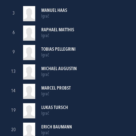
MANUEL HAAS
3
Igrač
RAPHAEL MATTHIS
6
Igrač
TOBIAS PELLEGRINI
9
Igrač
MICHAEL AUGUSTIN
13
Igrač
MARCEL PROBST
14
Igrač
LUKAS TURSCH
19
Igrač
ERICH BAUMANN
20
Igrač