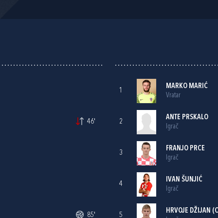
MARKO MARIĆ
1
Vratar
ANTE PRSKALO
46'
2
Igrač
FRANJO PRCE
3
Igrač
IVAN ŠUNJIĆ
4
Igrač
HRVOJE DŽIJAN
(C
85'
5