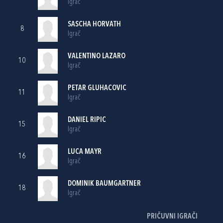
Igrač
SASCHA HORVATH
8
Igrač
VALENTINO LAZARO
10
Igrač
PETAR GLUHACOVIC
11
Igrač
DANIEL RIPIC
15
Igrač
LUCA MAYR
16
Igrač
DOMINIK BAUMGARTNER
18
Igrač
PRIČUVNI IGRAČI