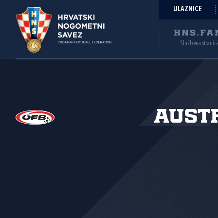
ULAZNICE
HNS.FA
Službena stranic
Aust