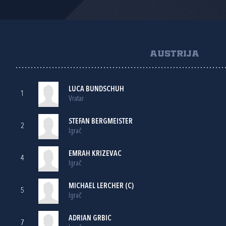
AUSTRIJA
LUCA BUNDSCHUH
1
Vratar
STEFAN BERGMEISTER
2
Igrač
EMRAH KRIZEVAC
4
Igrač
MICHAEL LERCHER (C)
5
Igrač
ADRIAN GRBIC
7