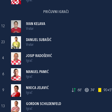
Igrač
PRIČUVNI IGRAČI
IVAN KELAVA
12
Vratar
DANIJEL SUBAŠIĆ
23
Vratar
JOSIP RADOŠEVIĆ
4
Igrač
MANUEL PAMIĆ
6
Igrač
NIKICA JELAVIĆ
9
68'
74'
90+5'
Igrač
GORDON SCHILDENFELD
13
Igrač