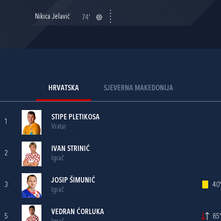
Nikica Jelavić
74'
HRVATSKA
SJEVERNA MAKEDONIJA
STIPE PLETIKOSA
1
Vratar
IVAN STRINIĆ
2
Igrač
JOSIP ŠIMUNIĆ
3
40'
Igrač
VEDRAN ĆORLUKA
5
85'