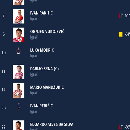
Igrač
IVAN RAKITIĆ
7
51'
Igrač
OGNJEN VUKOJEVIĆ
8
64'
Igrač
LUKA MODRIĆ
10
Igrač
DARIJO SRNA
(C)
11
Igrač
MARIO MANDŽUKIĆ
17
Igrač
IVAN PERIŠIĆ
20
Igrač
EDUARDO ALVES DA SILVA
22
68'