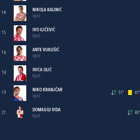
NIKOLA KALINIĆ
14
Igrač
IVO ILIČEVIĆ
15
Igrač
ANTE VUKUŠIĆ
16
Igrač
IVICA OLIĆ
18
Igrač
NIKO KRANJČAR
19
51'
61'
Igrač
DOMAGOJ VIDA
21
85'
Igrač