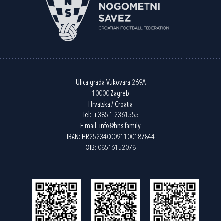
Ulica grada Vukovara 269A
10000 Zagreb
Hrvatska / Croatia
Tel:
+385 1 2361555
E-mail:
info@hns.family
IBAN: HR2523400091100187844
OIB: 08516152078