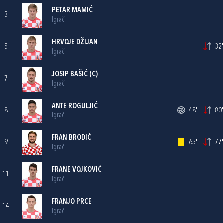
PETAR MAMIĆ
3
Igrač
HRVOJE DŽIJAN
5
32'
Igrač
JOSIP BAŠIĆ
(C)
7
Igrač
ANTE ROGULJIĆ
8
48'
80'
Igrač
FRAN BRODIĆ
9
65'
77'
Igrač
FRANE VOJKOVIĆ
11
Igrač
FRANJO PRCE
14
Igrač