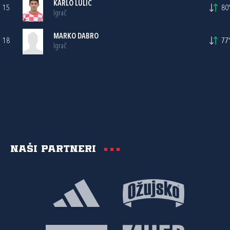
KARLO LULIĆ
15
80'
Igrač
MARKO DABRO
18
77'
Igrač
Naši partneri