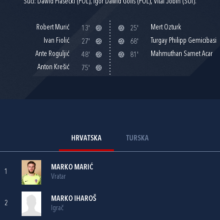
Suci: Dawid Piasecki (POL), Igor Dawid Golis (POL), Vital Jobin (SUI).
Robert Murić
Mert Ozturk
13'
25'
Ivan Fiolić
Turgay Philipp Gemicibasi
27'
68'
Ante Roguljić
Mahmuthan Samet Acar
48'
81'
Anton Krešić
75'
HRVATSKA
TURSKA
MARKO MARIĆ
1
Vratar
MARKO IHAROŠ
2
Igrač