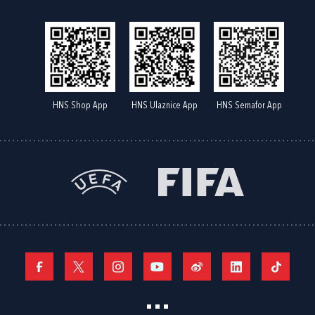
HNS Shop App
HNS Ulaznice App
HNS Semafor App