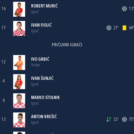
ROBERT MURIĆ
16
13'
Igrač
IVAN FIOLIĆ
17
27'
64'
Igrač
PRIČUVNI IGRAČI
IVO GRBIĆ
12
Vratar
IVAN ŠUNJIĆ
4
Igrač
MARKO STOLNIK
6
Igrač
ANTON KREŠIĆ
13
32'
75'
Igrač