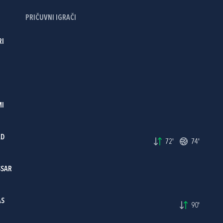
PRIČUVNI IGRAČI
RI
MI
AD
72'
74'
SSAR
AS
90'