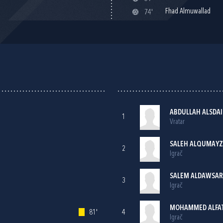
Fhad Almuwallad
74'
ABDULLAH ALSDAI
1
Vratar
SALEH ALQUMAYZ
2
Igrač
SALEM ALDAWSAR
3
Igrač
MOHAMMED ALFAT
81'
4
Igrač