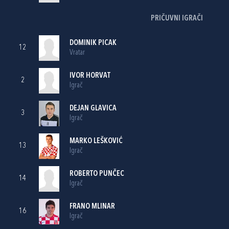
PRIČUVNI IGRAČI
DOMINIK PICAK
12
Vratar
IVOR HORVAT
2
Igrač
DEJAN GLAVICA
3
Igrač
MARKO LEŠKOVIĆ
13
Igrač
ROBERTO PUNČEC
14
Igrač
FRANO MLINAR
16
Igrač