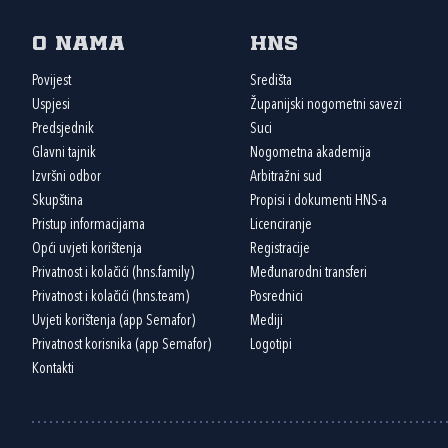
O nama
HNS
Povijest
Središta
Uspjesi
Županijski nogometni savezi
Predsjednik
Suci
Glavni tajnik
Nogometna akademija
Izvršni odbor
Arbitražni sud
Skupština
Propisi i dokumenti HNS-a
Pristup informacijama
Licenciranje
Opći uvjeti korištenja
Registracije
Privatnost i kolačići (hns.family)
Međunarodni transferi
Privatnost i kolačići (hns.team)
Posrednici
Uvjeti korištenja (app Semafor)
Mediji
Privatnost korisnika (app Semafor)
Logotipi
Kontakti