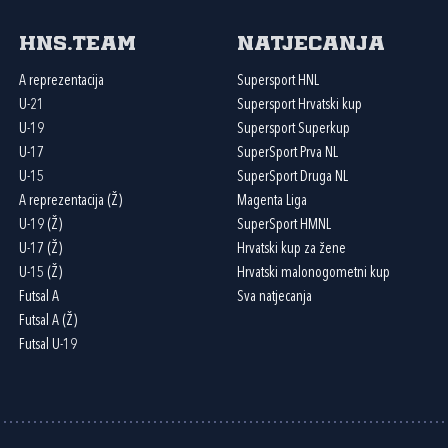
HNS.team
Natjecanja
A reprezentacija
Supersport HNL
U-21
Supersport Hrvatski kup
U-19
Supersport Superkup
U-17
SuperSport Prva NL
U-15
SuperSport Druga NL
A reprezentacija (Ž)
Magenta Liga
U-19 (Ž)
SuperSport HMNL
U-17 (Ž)
Hrvatski kup za žene
U-15 (Ž)
Hrvatski malonogometni kup
Futsal A
Sva natjecanja
Futsal A (Ž)
Futsal U-19