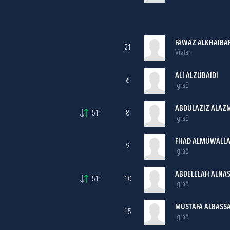
FAWAZ ALKHAIBA
21
Vratar
ALI ALZUBAIDI
6
Igrač
ABDULAZIZ ALAZ
51'
8
Igrač
FHAD ALMUWALL
9
Igrač
ABDELELAH ALNA
51'
10
Igrač
MUSTAFA ALBASS
15
Igrač