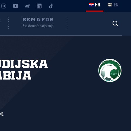
HR
EN
A
SEMAFOR
Sva domaća natjecanja
dijska
bija
I).