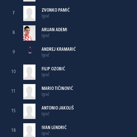
ZVONKO PAMIĆ
7
Igrač
ARIJAN ADEMI
8
Igrač
ANDREJ KRAMARIĆ
9
Igrač
FILIP OZOBIĆ
10
Igrač
MARIO TIČINOVIĆ
11
Igrač
ANTONIO JAKOLIŠ
15
Igrač
IVAN LENDRIĆ
18
Igrač