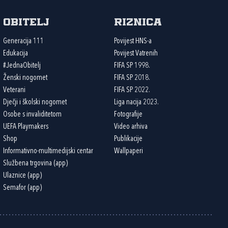
Obitelj
Riznica
Generacija 111
Povijest HNS-a
Edukacija
Povijest Vatrenih
#JednaObitelj
FIFA SP 1998.
Ženski nogomet
FIFA SP 2018.
Veterani
FIFA SP 2022.
Dječji i školski nogomet
Liga nacija 2023.
Osobe s invaliditetom
Fotografije
UEFA Playmakers
Video arhiva
Shop
Publikacije
Informativno-multimedijski centar
Wallpaperi
Službena trgovina (app)
Ulaznice (app)
Semafor (app)