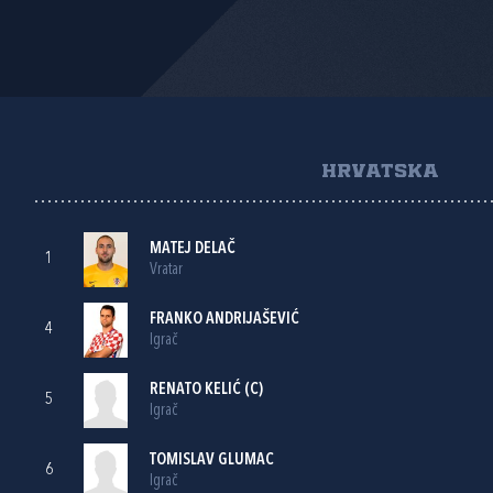
HRVATSKA
MATEJ DELAČ
1
Vratar
FRANKO ANDRIJAŠEVIĆ
4
Igrač
RENATO KELIĆ
(C)
5
Igrač
TOMISLAV GLUMAC
6
Igrač