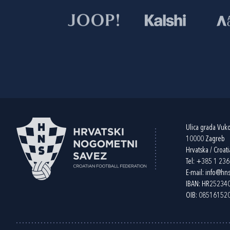
Ulica grada Vuk
10000 Zagreb
Hrvatska / Croati
Tel:
+385 1 23
E-mail:
info@hns
IBAN: HR2523
OIB: 08516152