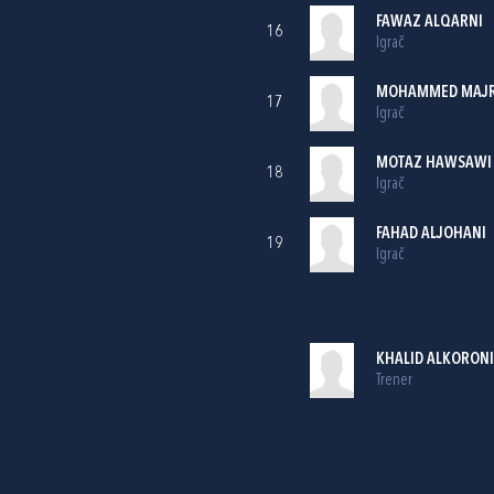
FAWAZ ALQARNI
16
Igrač
MOHAMMED MAJR
17
Igrač
MOTAZ HAWSAWI
18
Igrač
FAHAD ALJOHANI
19
Igrač
KHALID ALKORONI
Trener