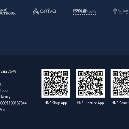
ovara 269A
a
61555
.family
HNS Shop App
HNS Ulaznice App
HNS Semaf
400091100187844
078