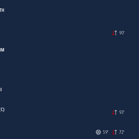
TH
90'
IM
I
(C)
93'
59'
72'