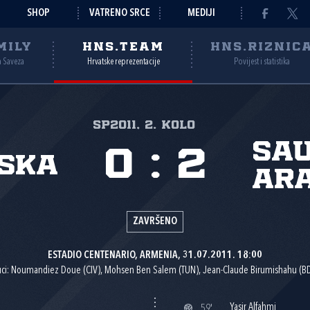
SHOP
VATRENO SRCE
MEDIJI
MILY
HNS.TEAM
HNS.RIZNIC
a Saveza
Hrvatske reprezentacije
Povijest i statistika
SP2011, 2. kolo
Sau
0
:
2
ska
Ara
ZAVRŠENO
ESTADIO CENTENARIO, ARMENIA, 31.07.2011. 18:00
ci: Noumandiez Doue (CIV), Mohsen Ben Salem (TUN), Jean-Claude Birumishahu (BD
Yasir Alfahmi
59'