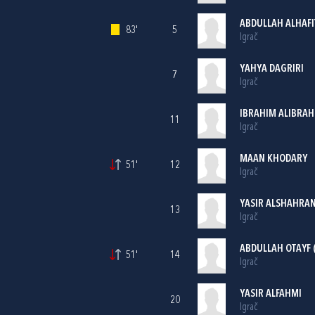
ABDULLAH ALHAFI
83'
5
Igrač
YAHYA DAGRIRI
7
Igrač
IBRAHIM ALIBRAH
11
Igrač
MAAN KHODARY
51'
12
Igrač
YASIR ALSHAHRAN
13
Igrač
ABDULLAH OTAYF 
51'
14
Igrač
YASIR ALFAHMI
20
Igrač