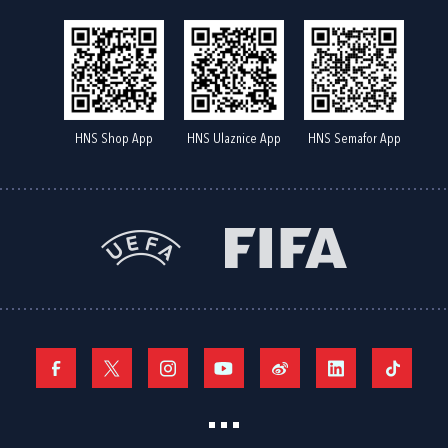
HNS Shop App
HNS Ulaznice App
HNS Semafor App