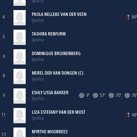
Igračica
PAOLA NELLEKE VAN DER VEEN
4
89'
Igračica
TASHIRA RENFURM
5
Igračica
DOMINIQUE BRUINENBERG
6
Igračica
MEREL DIDI VAN DONGEN (C)
8
Igračica
ESHLY LISSA BAKKER
9
9'
57'
70'
78'
Igračica
LIZA ESTEFANY VAN DER MOST
11
68'
Igračica
MYRTHE MOORREES
13