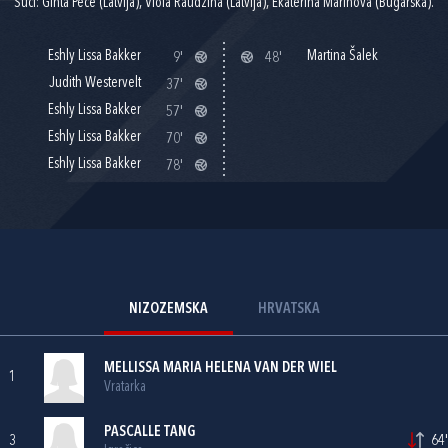
Suci: Ginta Pece (Latvija), Viola Raudzina (Latvija), Ekaterina Marinova (Bugarska).
Eshly Lissa Bakker
Martina Šalek
9'
48'
Judith Westervelt
37'
Eshly Lissa Bakker
57'
Eshly Lissa Bakker
70'
Eshly Lissa Bakker
78'
NIZOZEMSKA
HRVATSKA
MELLISSA MARIA HELENA VAN DER WIEL
1
Vratarka
PASCALLE TANG
3
64'