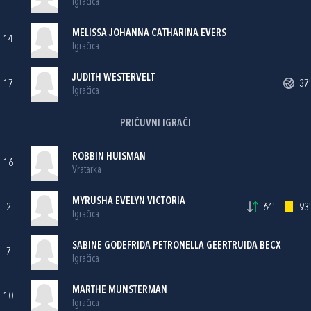
Igračica
MELISSA JOHANNA CATHARINA EVERS
14
Igračica
JUDITH WESTERVELT
17
37'
Igračica
PRIČUVNI IGRAČI
ROBBIN HUISMAN
16
Vratarka
MYRUSHA EVELYN VICTORIA
2
64'
93'
Igračica
SABINE GODEFRIDA PETRONELLA GEERTRUIDA BECX
7
Igračica
MARTHE MUNSTERMAN
10
Igračica