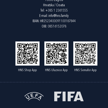
10000 Zagreb
Hrvatska / Croatia
Tel:
+385 1 2361555
E-mail:
info@hns.family
IBAN: HR2523400091100187844
OIB: 08516152078
HNS Shop App
HNS Ulaznice App
HNS Semafor App