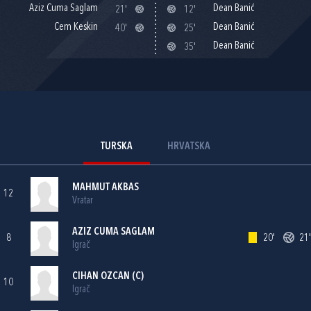
Aziz Cuma Saglam
Dean Banić
21'
12'
Cem Keskin
Dean Banić
40'
25'
Dean Banić
35'
TURSKA
HRVATSKA
MAHMUT AKBAS
12
Vratar
AZIZ CUMA SAGLAM
8
20'
21'
Igrač
CIHAN OZCAN (C)
10
Igrač