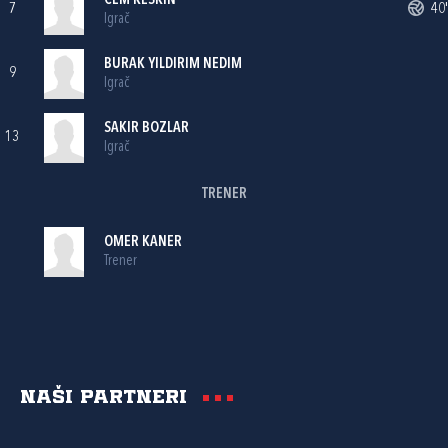
CEM KESKIN
7
40'
Igrač
BURAK YILDIRIM NEDIM
9
Igrač
SAKIR BOZLAR
13
Igrač
TRENER
OMER KANER
Trener
Naši partneri