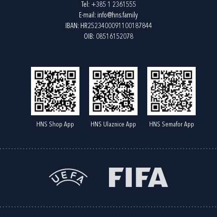
Tel:
+385 1 2361555
E-mail:
info@hns.family
IBAN: HR2523400091100187844
OIB: 08516152078
HNS Shop App
HNS Ulaznice App
HNS Semafor App