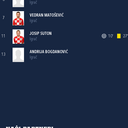
Igrač
VEDRAN MATOŠEVIĆ
7
Igrač
JOSIP SUTON
11
10'
27'
Igrač
ANDRIJA BOGDANOVIĆ
13
Igrač