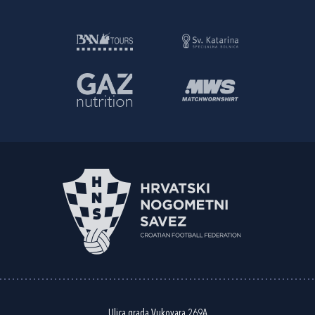
Ulica grada Vukovara 269A