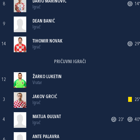
DARIO MARINOVIĆ
8
14'
Igrač
DEAN BANIĆ
9
Igrač
TIHOMIR NOVAK
14
29'
Igrač
PRIČUVNI IGRAČI
ŽARKO LUKETIN
12
Vratar
JAKOV GRCIĆ
3
25'
Igrač
MATIJA ĐULVAT
4
23'
40'
Igrač
ANTE PALAVRA
6