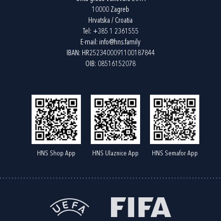
10000 Zagreb
Hrvatska / Croatia
Tel:
+385 1 2361555
E-mail:
info@hns.family
IBAN: HR2523400091100187844
OIB: 08516152078
HNS Shop App
HNS Ulaznice App
HNS Semafor App