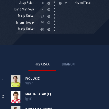
Josip Suton
Khaled Takaji
10'
7'
Dario Marinović
14'
Matija Đulvat
23'
Tihomir Novak
29'
Matija Đulvat
40'
HRVATSKA
LIBANON
IVO JUKIĆ
1
Vratar
MATIJA CAPAR
(C)
2
Igrač