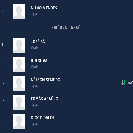
NUNO MENDES
25
Igrač
PRIČUVNI IGRAČI
JOSÉ SÁ
12
Vratar
RUI SILVA
22
Vratar
NÉLSON SEMEDO
2
63'
Igrač
TOMÁS ARAÚJO
4
Igrač
DIOGO DALOT
5
Igrač