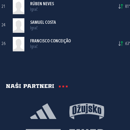
RÚBEN NEVES
21
81'
Igrač
SAMUEL COSTA
24
Igrač
FRANCISCO CONCEIÇÃO
26
63'
Igrač
Naši partneri