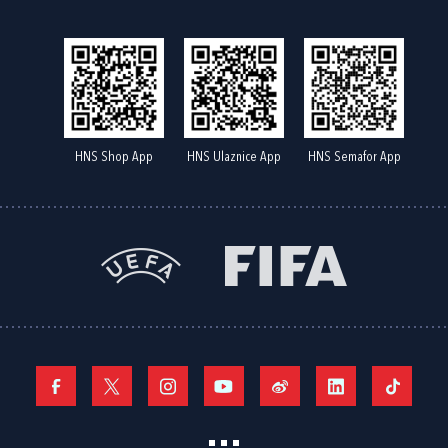
HNS Shop App
HNS Ulaznice App
HNS Semafor App