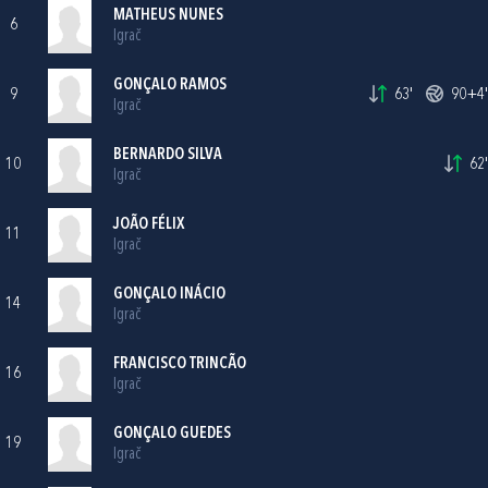
MATHEUS NUNES
6
Igrač
GONÇALO RAMOS
9
63'
90+4'
Igrač
BERNARDO SILVA
10
62'
Igrač
JOÃO FÉLIX
11
Igrač
GONÇALO INÁCIO
14
Igrač
FRANCISCO TRINCÃO
16
Igrač
GONÇALO GUEDES
19
Igrač