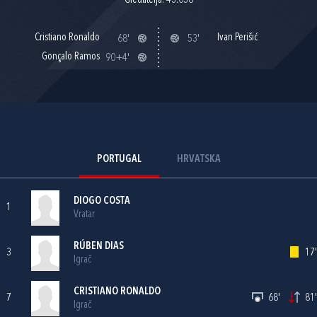
Gledatelja: 43.036
Cristiano Ronaldo
Ivan Perišić
68'
53'
Gonçalo Ramos
90+4'
PORTUGAL
HRVATSKA
DIOGO COSTA
1
Vratar
RÚBEN DIAS
3
17'
Igrač
CRISTIANO RONALDO
7
68'
81'
Igrač