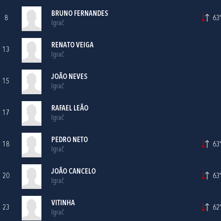
BRUNO FERNANDES
8
63'
Igrač
RENATO VEIGA
13
Igrač
JOÃO NEVES
15
Igrač
RAFAEL LEÃO
17
Igrač
PEDRO NETO
18
63'
Igrač
JOÃO CANCELO
20
63'
Igrač
VITINHA
23
62'
Igrač