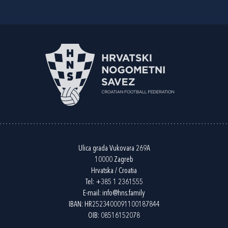
Ulica grada Vukovara 269A
10000 Zagreb
Hrvatska / Croatia
Tel:
+385 1 2361555
E-mail:
info@hns.family
IBAN: HR2523400091100187844
OIB: 08516152078