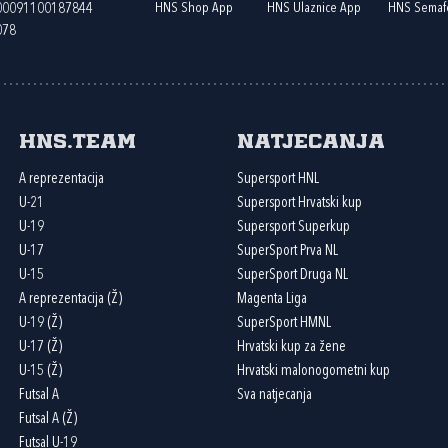
HNS Shop App
HNS Ulaznice App
HNS Semaf
400091100187844
078
HNS.team
Natjecanja
A reprezentacija
Supersport HNL
U-21
Supersport Hrvatski kup
U-19
Supersport Superkup
U-17
SuperSport Prva NL
U-15
SuperSport Druga NL
A reprezentacija (Ž)
Magenta Liga
U-19 (Ž)
SuperSport HMNL
U-17 (Ž)
Hrvatski kup za žene
U-15 (Ž)
Hrvatski malonogometni kup
Futsal A
Sva natjecanja
Futsal A (Ž)
Futsal U-19