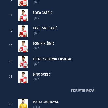
Igrač
ROKO GABRIĆ
17
Igrač
PAVLE SMILJANIĆ
18
Igrač
DOMINIK ŠIMIĆ
19
Igrač
PETAR ZVONIMIR KOSTELAC
20
Igrač
DINO GODEC
21
Igrač
PRIČUVNI IGRAČI
MATEJ GRAHOVAC
23
Vratar