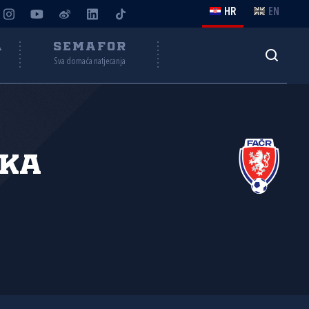
HR
EN
A
SEMAFOR
Sva domaća natjecanja
ška