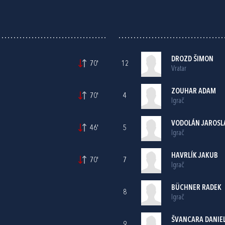
DROZD ŠIMON
70'
12
Vratar
ZOUHAR ADAM
70'
4
Igrač
VODOLÁN JAROSL
46'
5
Igrač
HAVRLÍK JAKUB
70'
7
Igrač
BÜCHNER RADEK
8
Igrač
ŠVANCARA DANIE
9