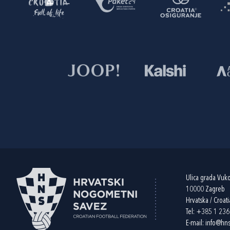
Ulica grada Vuk
10000 Zagreb
Hrvatska / Croati
Tel:
+385 1 23
E-mail:
info@hns