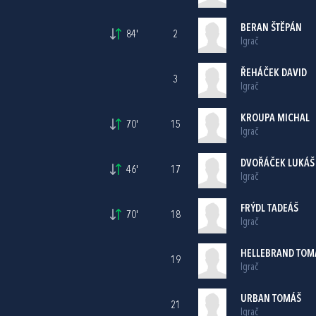
BERAN ŠTĚPÁN
84'
2
Igrač
ŘEHÁČEK DAVID
3
Igrač
KROUPA MICHAL
70'
15
Igrač
DVOŘÁČEK LUKÁŠ
46'
17
Igrač
FRÝDL TADEÁŠ
70'
18
Igrač
HELLEBRAND TOM
19
Igrač
URBAN TOMÁŠ
21
Igrač