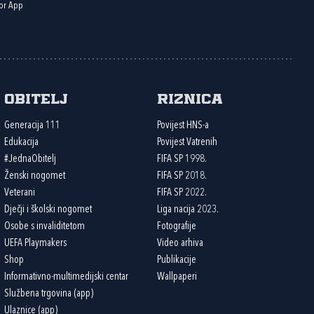
or App
Obitelj
Riznica
Generacija 111
Povijest HNS-a
Edukacija
Povijest Vatrenih
#JednaObitelj
FIFA SP 1998.
Ženski nogomet
FIFA SP 2018.
Veterani
FIFA SP 2022.
Dječji i školski nogomet
Liga nacija 2023.
Osobe s invaliditetom
Fotografije
UEFA Playmakers
Video arhiva
Shop
Publikacije
Informativno-multimedijski centar
Wallpaperi
Službena trgovina (app)
Ulaznice (app)