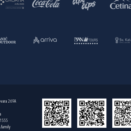
ovara 269A
a
61555
.family