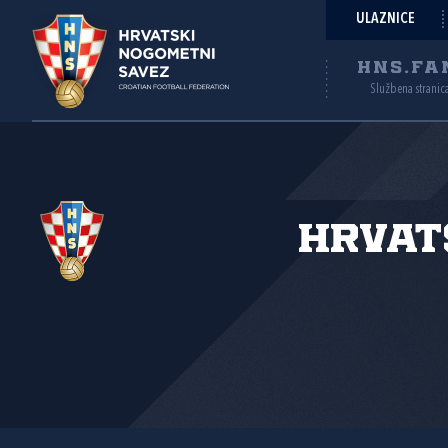
ULAZNICE
HNS.FA
Službena stranic
Hrvat