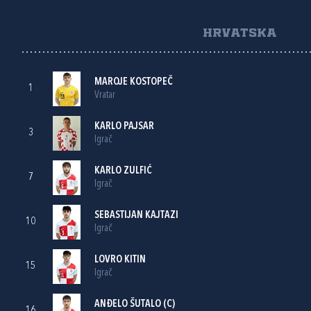
HRVATSKA
MAROJE KOSTOPEČ
1
Vratar
KARLO PAJSAR
3
Igrač
KARLO ZULFIĆ
7
Igrač
SEBASTIJAN KAJTAZI
10
Igrač
LOVRO KITIN
15
Igrač
ANĐELO ŠUTALO
(C)
16