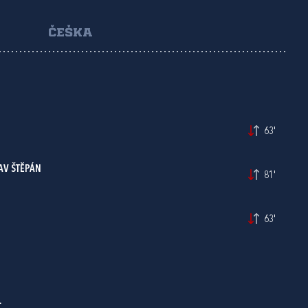
ČEŠKA
63'
AV ŠTĚPÁN
81'
63'
L