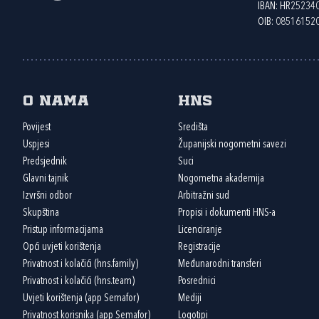
IBAN: HR2523
OIB: 08516152
O nama
HNS
Povijest
Središta
Uspjesi
Županijski nogometni savezi
Predsjednik
Suci
Glavni tajnik
Nogometna akademija
Izvršni odbor
Arbitražni sud
Skupština
Propisi i dokumenti HNS-a
Pristup informacijama
Licenciranje
Opći uvjeti korištenja
Registracije
Privatnost i kolačići (hns.family)
Međunarodni transferi
Privatnost i kolačići (hns.team)
Posrednici
Uvjeti korištenja (app Semafor)
Mediji
Privatnost korisnika (app Semafor)
Logotipi