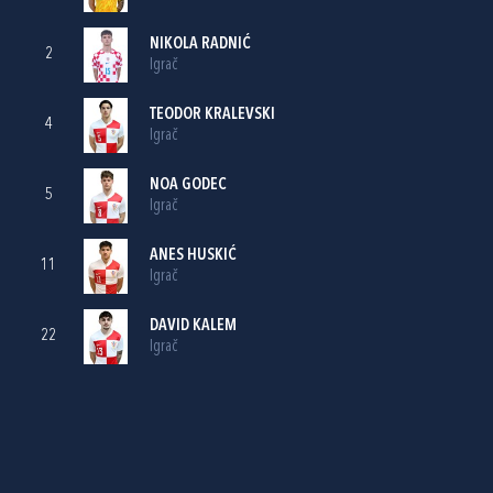
NIKOLA RADNIĆ
2
Igrač
TEODOR KRALEVSKI
4
Igrač
NOA GODEC
5
Igrač
ANES HUSKIĆ
11
Igrač
DAVID KALEM
22
Igrač