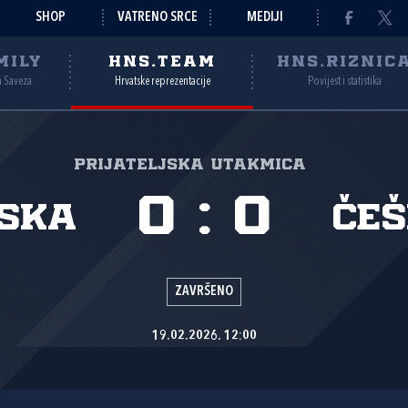
SHOP
VATRENO SRCE
MEDIJI
MILY
HNS.TEAM
HNS.RIZNIC
a Saveza
Hrvatske reprezentacije
Povijest i statistika
Prijateljska utakmica
0
:
0
ska
Če
ZAVRŠENO
19.02.2026. 12:00