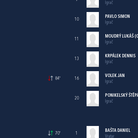
Igrač
PAVLO SIMON
10
Igrač
MOUDRÝ LUKÁŠ (C
11
Igrač
KRPÁLEK DENNIS
13
Igrač
VOLEK JAN
84'
16
Igrač
PONIKELSKÝ ŠTĚP
20
Igrač
BAŠTA DANIEL
70'
1
Vratar