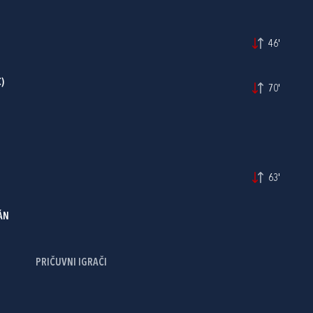
46'
)
70'
63'
ÁN
PRIČUVNI IGRAČI