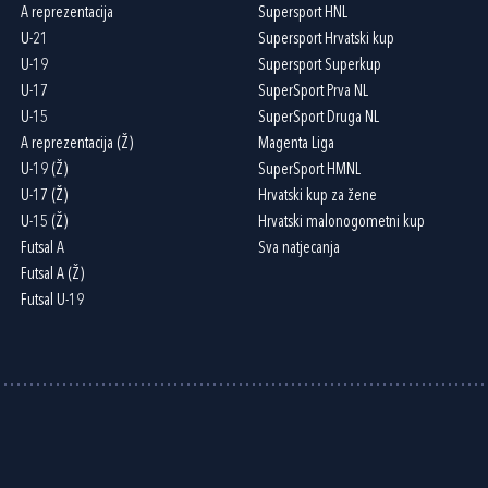
A reprezentacija
Supersport HNL
U-21
Supersport Hrvatski kup
U-19
Supersport Superkup
U-17
SuperSport Prva NL
U-15
SuperSport Druga NL
A reprezentacija (Ž)
Magenta Liga
U-19 (Ž)
SuperSport HMNL
U-17 (Ž)
Hrvatski kup za žene
U-15 (Ž)
Hrvatski malonogometni kup
Futsal A
Sva natjecanja
Futsal A (Ž)
Futsal U-19