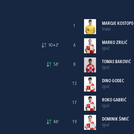
MAROJE KOSTOPE
1
Vratar
MARKO ZRILIĆ
90+3'
6
Igrač
TOMAS BAKOVIĆ
56'
8
Igrač
DINO GODEC
13
Igrač
ROKO GABRIĆ
17
Igrač
DOMINIK ŠIMIĆ
46'
19
Igrač