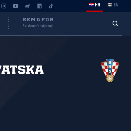
HR
EN
A
SEMAFOR
Sva domaća natjecanja
vatska