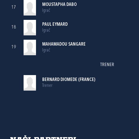
MOUSTAPHA DABO
17
Igrač
PAUL EYMARD
18
Igrač
MAHAMADOU SANGARE
19
Igrač
TRENER
BERNARD DIOMEDE (FRANCE)
Trener