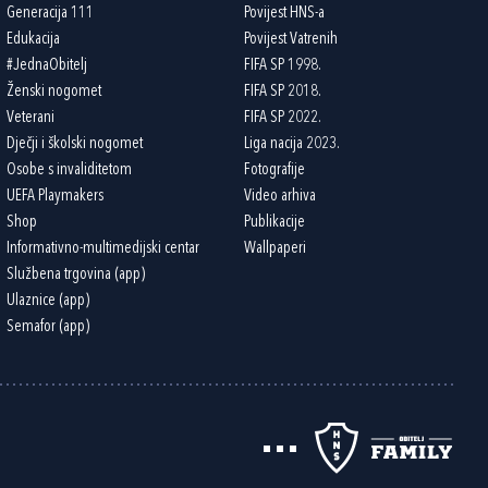
Generacija 111
Povijest HNS-a
Edukacija
Povijest Vatrenih
#JednaObitelj
FIFA SP 1998.
Ženski nogomet
FIFA SP 2018.
Veterani
FIFA SP 2022.
Dječji i školski nogomet
Liga nacija 2023.
Osobe s invaliditetom
Fotografije
UEFA Playmakers
Video arhiva
Shop
Publikacije
Informativno-multimedijski centar
Wallpaperi
Službena trgovina (app)
Ulaznice (app)
Semafor (app)