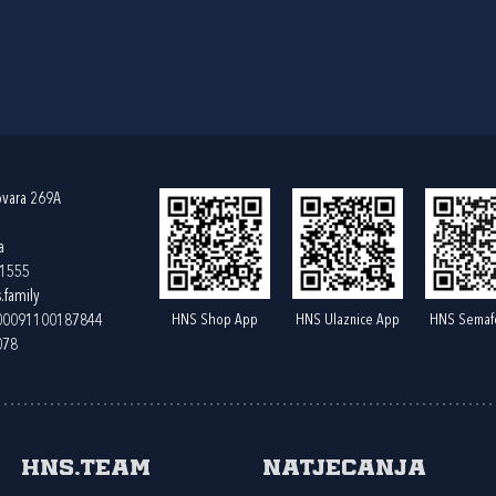
ovara 269A
a
61555
.family
HNS Shop App
HNS Ulaznice App
HNS Semaf
400091100187844
078
HNS.team
Natjecanja