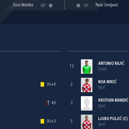
Enzo Molebe
Pavle Smiljanić
68'
56'
ANTONIO RAJIĆ
12
Vratar
NOA MIKIĆ
90+4'
2
Igrač
KRISTIAN MANDIĆ
46'
3
Igrač
LJUBO PULJIĆ
(C)
90+3'
5
Igrač