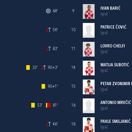
IVAN BARIĆ
68'
9
Igrač
PATRICE ČOVIĆ
56'
10
Igrač
LOVRO CHELFI
83'
11
Igrač
MATIJA SUBOTIĆ
33'
90+3'
14
Igrač
PETAR ZVONIMIR 
90+1'
15
Igrač
ANTONIO MRVČIĆ
53'
81'
16
Igrač
PAVLE SMILJANIĆ
46'
18
Igrač