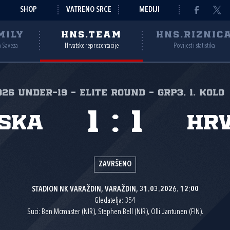
SHOP
VATRENO SRCE
MEDIJI
MILY
HNS.TEAM
HNS.RIZNIC
a Saveza
Hrvatske reprezentacije
Povijest i statistika
026 Under-19 - Elite round - Grp3, 1. kolo
1
:
1
ska
Hr
ZAVRŠENO
STADION NK VARAŽDIN, VARAŽDIN, 31.03.2026. 12:00
Gledatelja: 354
Suci: Ben Mcmaster (NIR), Stephen Bell (NIR), Olli Jantunen (FIN).