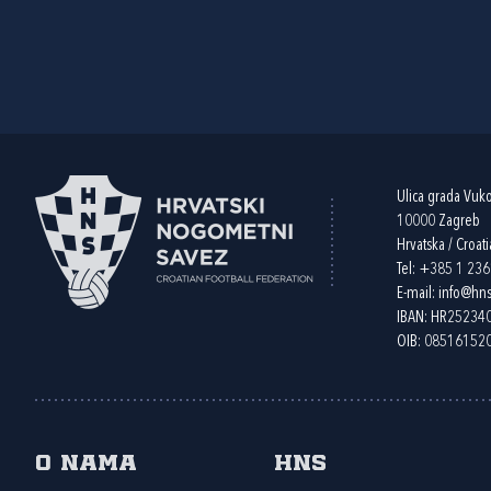
Ulica grada Vuk
10000 Zagreb
Hrvatska / Croati
Tel:
+385 1 23
E-mail:
info@hns
IBAN: HR2523
OIB: 08516152
O nama
HNS