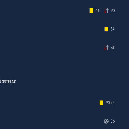
41'
90'
54'
81'
KOSTELAC
90+3'
56'