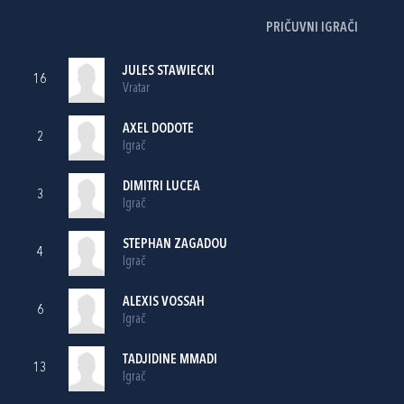
PRIČUVNI IGRAČI
JULES STAWIECKI
16
Vratar
AXEL DODOTE
2
Igrač
DIMITRI LUCEA
3
Igrač
STEPHAN ZAGADOU
4
Igrač
ALEXIS VOSSAH
6
Igrač
TADJIDINE MMADI
13
Igrač