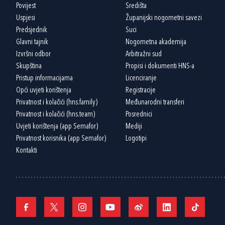
Povijest
Središta
Uspjesi
Županijski nogometni savezi
Predsjednik
Suci
Glavni tajnik
Nogometna akademija
Izvršni odbor
Arbitražni sud
Skupština
Propisi i dokumenti HNS-a
Pristup informacijama
Licenciranje
Opći uvjeti korištenja
Registracije
Privatnost i kolačići (hns.family)
Međunarodni transferi
Privatnost i kolačići (hns.team)
Posrednici
Uvjeti korištenja (app Semafor)
Mediji
Privatnost korisnika (app Semafor)
Logotipi
Kontakti