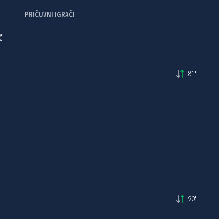
PRIČUVNI IGRAČI
Č
81'
90'