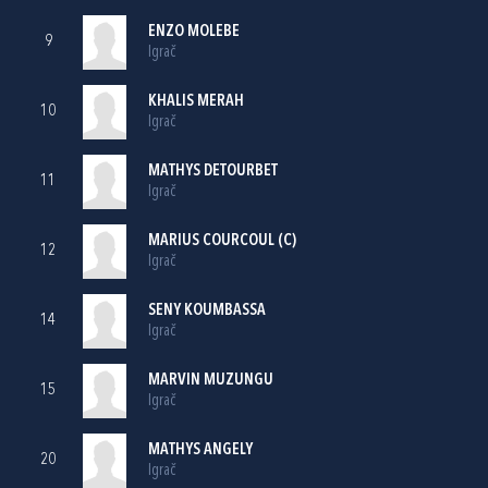
ENZO MOLEBE
9
Igrač
KHALIS MERAH
10
Igrač
MATHYS DETOURBET
11
Igrač
MARIUS COURCOUL (C)
12
Igrač
SENY KOUMBASSA
14
Igrač
MARVIN MUZUNGU
15
Igrač
MATHYS ANGELY
20
Igrač