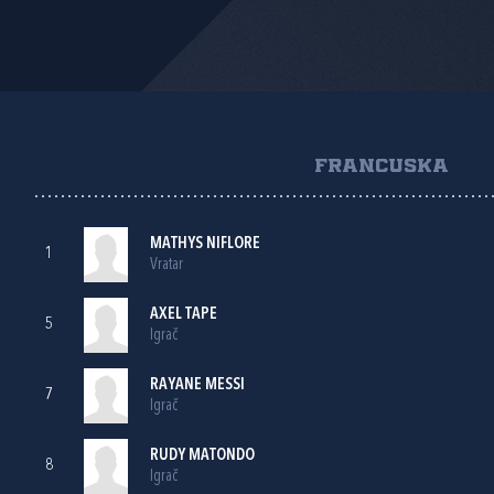
FRANCUSKA
MATHYS NIFLORE
1
Vratar
AXEL TAPE
5
Igrač
RAYANE MESSI
7
Igrač
RUDY MATONDO
8
Igrač