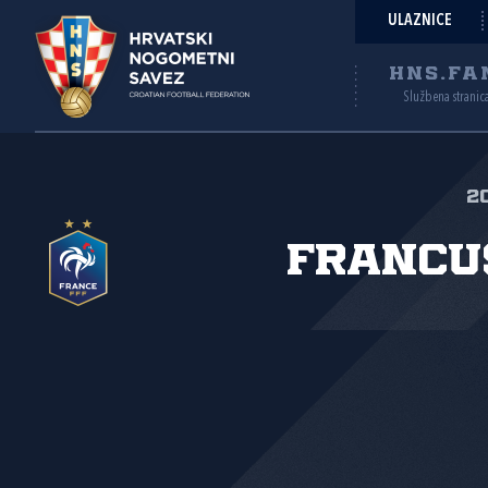
ULAZNICE
HNS.FA
Službena stranic
2
Francu