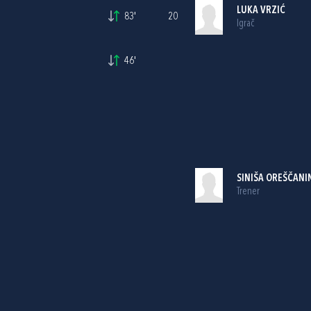
LUKA VRZIĆ
83'
20
Igrač
46'
SINIŠA OREŠČANI
Trener