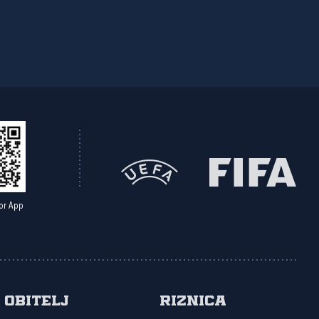
or App
Obitelj
Riznica