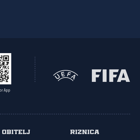
or App
Obitelj
Riznica