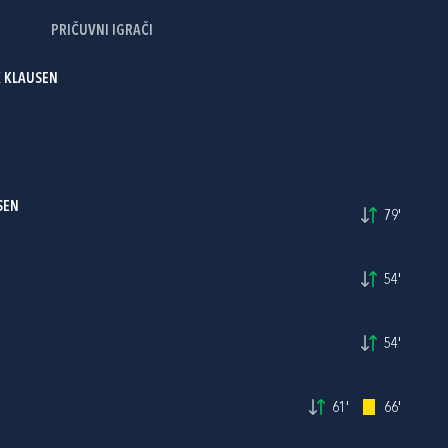
PRIČUVNI IGRAČI
K KLAUSEN
SEN
79'
54'
54'
61'
66'