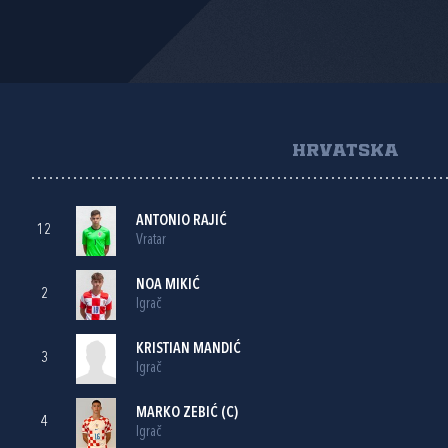
HRVATSKA
ANTONIO RAJIĆ
12
Vratar
NOA MIKIĆ
2
Igrač
KRISTIAN MANDIĆ
3
Igrač
MARKO ZEBIĆ
(C)
4
Igrač