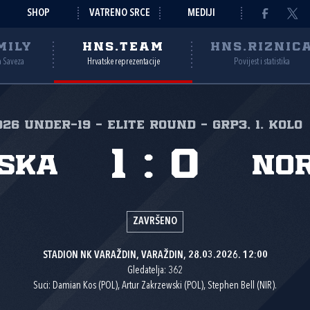
SHOP
VATRENO SRCE
MEDIJI
MILY
HNS.TEAM
HNS.RIZNIC
a Saveza
Hrvatske reprezentacije
Povijest i statistika
026 Under-19 - Elite round - Grp3, 1. kolo
1
:
0
ska
No
ZAVRŠENO
STADION NK VARAŽDIN, VARAŽDIN, 28.03.2026. 12:00
Gledatelja: 362
Suci: Damian Kos (POL), Artur Zakrzewski (POL), Stephen Bell (NIR).