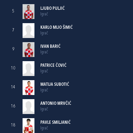
LJUBO PULJIĆ
5
Igrač
KARLO MIJO ŠIMIĆ
7
Igrač
IVAN BARIĆ
9
Igrač
PATRICE ČOVIĆ
10
Igrač
MATIJA SUBOTIĆ
14
Igrač
ANTONIO MRVČIĆ
16
Igrač
PAVLE SMILJANIĆ
18
Igrač