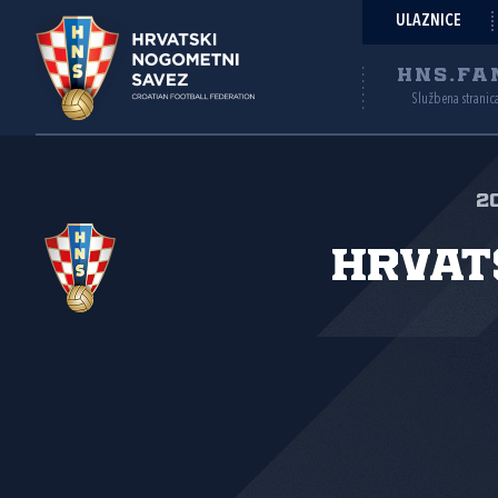
ULAZNICE
HNS.FA
Službena stranic
2
Hrvat