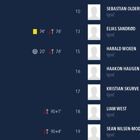
SEBASTIAN OLDE
10
Igrač
ELIAS SANDRØD
74'
76'
13
Igrač
HARALD WOXEN
20'
76'
15
Igrač
HAAKON HAUGEN
16
Igrač
KRISTIAN SKURVE
17
Igrač
LIAM WEST
90+1'
18
Igrač
SEAN NILSEN-MO
90+4'
19
Igrač