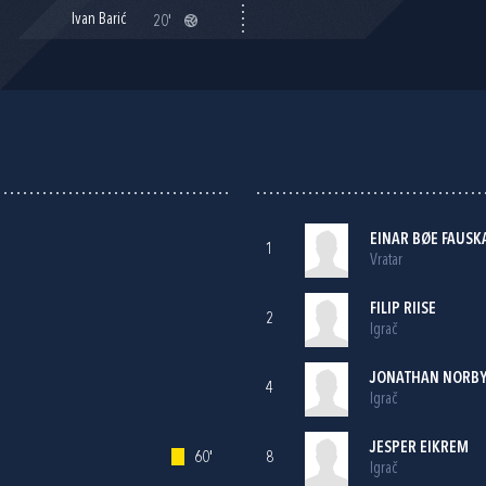
Ivan Barić
20'
EINAR BØE FAUS
1
Vratar
FILIP RIISE
2
Igrač
JONATHAN NORBYE
4
Igrač
JESPER EIKREM
60'
8
Igrač