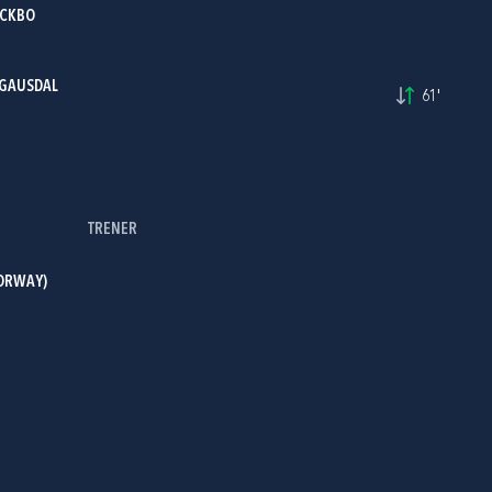
ECKBO
 GAUSDAL
61'
TRENER
ORWAY)