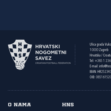
Ulica grada Vuk
10000 Zagreb
Hrvatska / Croati
Tel:
+385 1 23
E-mail:
info@hns
IBAN: HR2523
OIB: 08516152
O nama
HNS