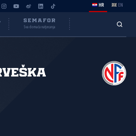
HR
EN
A
SEMAFOR
Sva domaća natjecanja
rveška