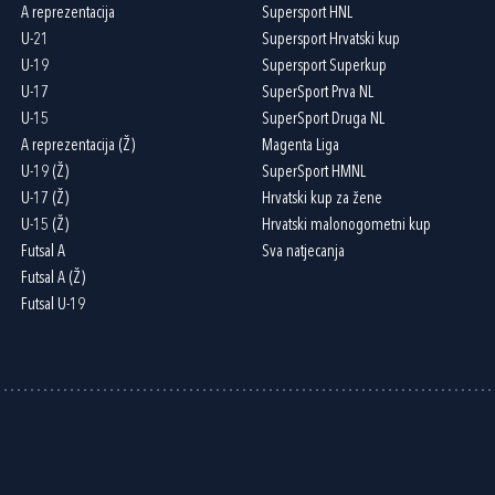
A reprezentacija
Supersport HNL
U-21
Supersport Hrvatski kup
U-19
Supersport Superkup
U-17
SuperSport Prva NL
U-15
SuperSport Druga NL
A reprezentacija (Ž)
Magenta Liga
U-19 (Ž)
SuperSport HMNL
U-17 (Ž)
Hrvatski kup za žene
U-15 (Ž)
Hrvatski malonogometni kup
Futsal A
Sva natjecanja
Futsal A (Ž)
Futsal U-19