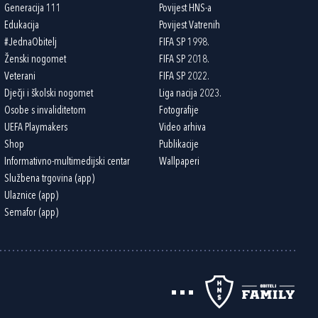
Generacija 111
Povijest HNS-a
Edukacija
Povijest Vatrenih
#JednaObitelj
FIFA SP 1998.
Ženski nogomet
FIFA SP 2018.
Veterani
FIFA SP 2022.
Dječji i školski nogomet
Liga nacija 2023.
Osobe s invaliditetom
Fotografije
UEFA Playmakers
Video arhiva
Shop
Publikacije
Informativno-multimedijski centar
Wallpaperi
Službena trgovina (app)
Ulaznice (app)
Semafor (app)