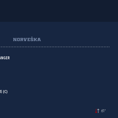
NORVEŠKA
KANGER
 (C)
61'