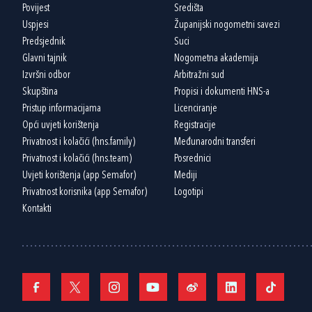
Povijest
Središta
Uspjesi
Županijski nogometni savezi
Predsjednik
Suci
Glavni tajnik
Nogometna akademija
Izvršni odbor
Arbitražni sud
Skupština
Propisi i dokumenti HNS-a
Pristup informacijama
Licenciranje
Opći uvjeti korištenja
Registracije
Privatnost i kolačići (hns.family)
Međunarodni transferi
Privatnost i kolačići (hns.team)
Posrednici
Uvjeti korištenja (app Semafor)
Mediji
Privatnost korisnika (app Semafor)
Logotipi
Kontakti