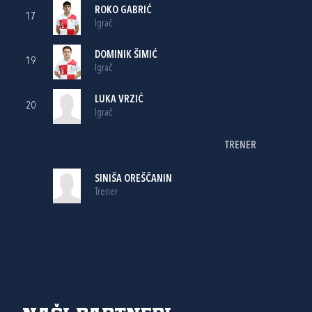
ROKO GABRIĆ
17
Igrač
DOMINIK ŠIMIĆ
19
Igrač
LUKA VRZIĆ
20
Igrač
TRENER
SINIŠA OREŠČANIN
Trener