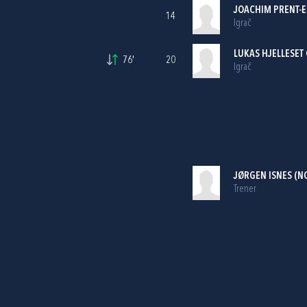
JOACHIM PRENT-
14
Igrač
LUKAS HJELLESET
76'
20
Igrač
JØRGEN ISNES (N
Trener