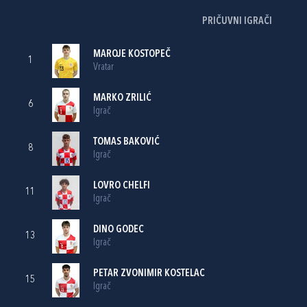
PRIČUVNI IGRAČI
MAROJE KOSTOPEČ
1
Vratar
MARKO ZRILIĆ
6
Igrač
TOMAS BAKOVIĆ
8
Igrač
LOVRO CHELFI
11
Igrač
DINO GODEC
13
Igrač
PETAR ZVONIMIR KOSTELAC
15
Igrač