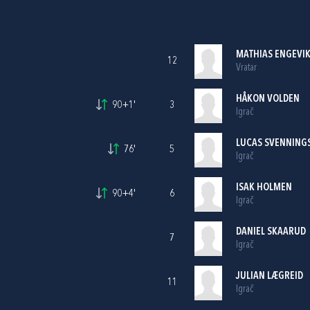
MATHIAS ENGEVI
12
Vratar
HÅKON VOLDEN
90+1'
3
Igrač
LUCAS SVENNING
76'
5
Igrač
ISAK HOLMEN
90+4'
6
Igrač
DANIEL SKAARUD
7
Igrač
JULIAN LÆGREID
11
Igrač