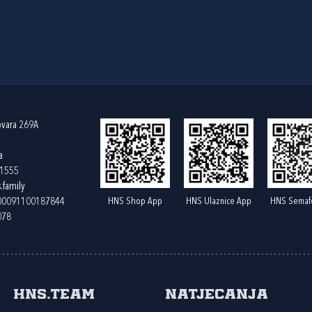
ovara 269A
a
61555
.family
HNS Shop App
HNS Ulaznice App
HNS Semaf
400091100187844
078
HNS.team
Natjecanja