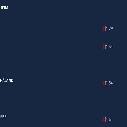
RHEIM
79'
54'
 HÅLAND
54'
DEBE
61'