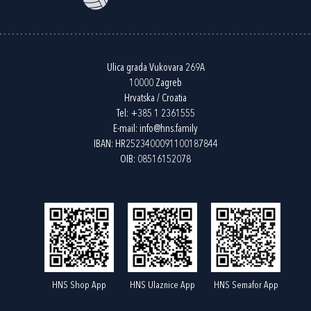
Ulica grada Vukovara 269A
10000 Zagreb
Hrvatska / Croatia
Tel:
+385 1 2361555
E-mail:
info@hns.family
IBAN: HR2523400091100187844
OIB: 08516152078
HNS Shop App
HNS Ulaznice App
HNS Semafor App