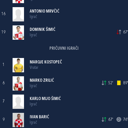
ANTONIO MRVČIĆ
16
Igrač
DOMINIK ŠIMIĆ
19
67'
Igrač
PRIČUVNI IGRAČI
MAROJE KOSTOPEČ
1
Vratar
MARKO ZRILIĆ
6
52'
89'
Igrač
KARLO MIJO ŠIMIĆ
7
Igrač
IVAN BARIĆ
9
67'
76'
Igrač