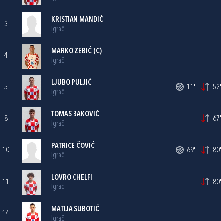
KRISTIAN MANDIĆ
3
Igrač
MARKO ZEBIĆ
(C)
4
Igrač
LJUBO PULJIĆ
5
11'
52'
Igrač
TOMAS BAKOVIĆ
8
67'
Igrač
PATRICE ČOVIĆ
10
69'
80'
Igrač
LOVRO CHELFI
11
80'
Igrač
MATIJA SUBOTIĆ
14
Igrač