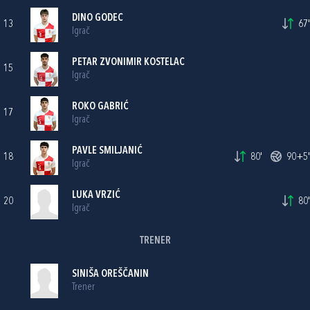
DINO GODEC
13
67'
Igrač
PETAR ZVONIMIR KOSTELAC
15
Igrač
ROKO GABRIĆ
17
Igrač
PAVLE SMILJANIĆ
18
80'
90+5'
Igrač
LUKA VRZIĆ
20
80'
Igrač
TRENER
SINIŠA OREŠČANIN
Trener