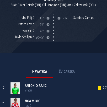
Gledatelja: 300
Suci: Oliver Reitala (FIN), Olli Jantunen (FIN), Artur Zakrzewski (POL).
Ljubo Puljić
Sambou Camara
11'
68'
Patrice Čović
69'
Ivan Barić
76'
Pavle Smiljanić
90+5'
HRVATSKA
ŠVICARSKA
ANTONIO RAJIĆ
12
79'
Vratar
NOA MIKIĆ
2
Igrač