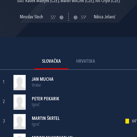
Suci: Radek Matejek (CZE), Martin Wilczek (CZE), Ivo Chytil (CZE).
Miroslav Stoch
Nikica Jelavić
55'
59'
SLOVAČKA
HRVATSKA
JAN MUCHA
1
Vratar
PETER PEKARIK
2
Igrač
MARTIN ŠKRTEL
3
64'
Igrač