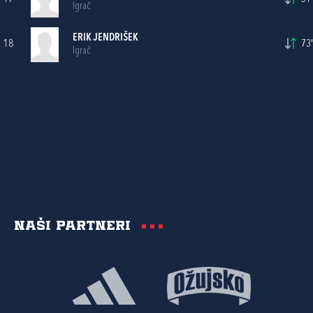
Igrač
ERIK JENDRIŠEK
18
73'
Igrač
Naši partneri