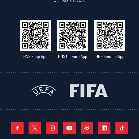
OIB: 08516152078
HNS Shop App
HNS Ulaznice App
HNS Semafor App