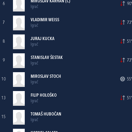
MIROSLAV KARHAN (C)
6
90'
Igrač
VLADIMIR WEISS
7
73'
Igrač
JURAJ KUCKA
8
51'
Igrač
STANISLAV ŠESTAK
9
73'
Igrač
MIROSLAV STOCH
10
55'
Igrač
FILIP HOLOŠKO
13
51'
Igrač
TOMAŠ HUBOČAN
15
Igrač