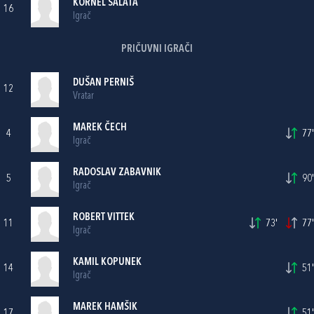
KORNEL SALATA
16
Igrač
PRIČUVNI IGRAČI
DUŠAN PERNIŠ
12
Vratar
MAREK ČECH
4
77'
Igrač
RADOSLAV ZABAVNIK
5
90'
Igrač
ROBERT VITTEK
11
73'
77'
Igrač
KAMIL KOPUNEK
14
51'
Igrač
MAREK HAMŠIK
17
51'