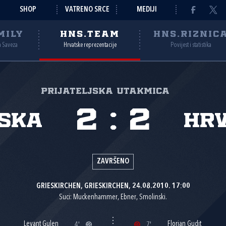
SHOP
VATRENO SRCE
MEDIJI
MILY
HNS.TEAM
HNS.RIZNIC
a Saveza
Hrvatske reprezentacije
Povijest i statistika
Prijateljska utakmica
2
:
2
rska
Hr
ZAVRŠENO
GRIESKIRCHEN, GRIESKIRCHEN, 24.08.2010. 17:00
Suci: Muckenhammer, Ebner, Smolinski.
Levant Gulen
Florian Gudit
4'
7'