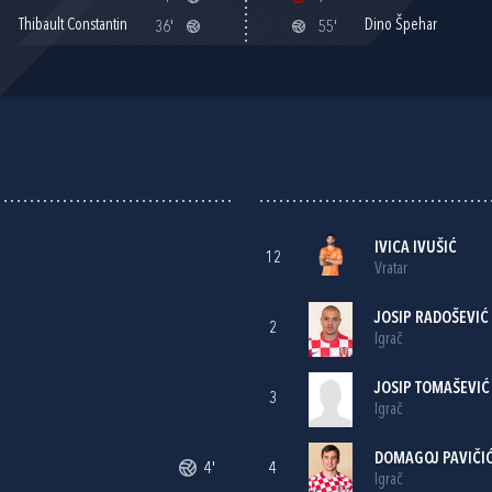
Thibault Constantin
Dino Špehar
36'
55'
IVICA IVUŠIĆ
12
Vratar
JOSIP RADOŠEVIĆ
2
Igrač
JOSIP TOMAŠEVIĆ
3
Igrač
DOMAGOJ PAVIČI
4'
4
Igrač