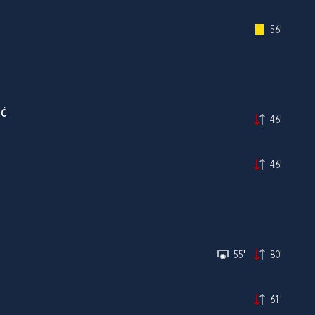
56'
IĆ
46'
46'
55'
80'
61'