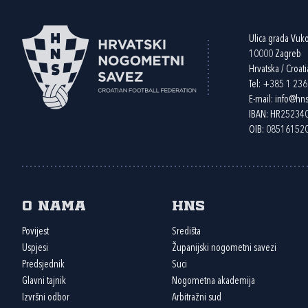
Ulica grada Vuk
10000 Zagreb
Hrvatska / Croati
Tel:
+385 1 23
E-mail:
info@hns
IBAN: HR2523
OIB: 08516152
O nama
HNS
Povijest
Središta
Uspjesi
Županijski nogometni savezi
Predsjednik
Suci
Glavni tajnik
Nogometna akademija
Izvršni odbor
Arbitražni sud