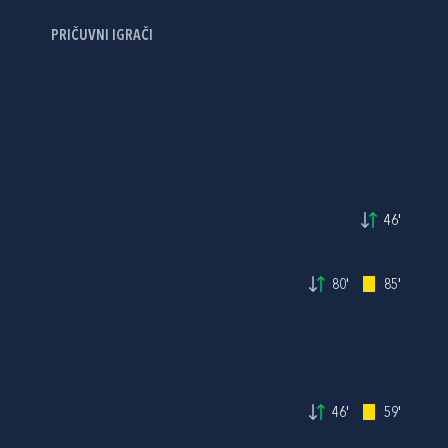
PRIČUVNI IGRAČI
46'
80'
85'
46'
59'