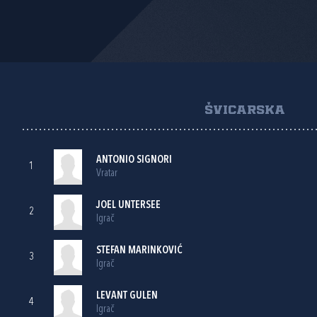
ŠVICARSKA
ANTONIO SIGNORI
1
Vratar
JOEL UNTERSEE
2
Igrač
STEFAN MARINKOVIĆ
3
Igrač
LEVANT GULEN
4
Igrač