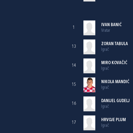
IVAN BANIĆ
1
Vratar
ZORAN TABULA
13
Igrač
MIRO KOVAČIĆ
14
Igrač
NIKOLA MANDIĆ
15
Igrač
DANIJEL GUDELJ
16
Igrač
HRVOJE PLUM
17
Igrač