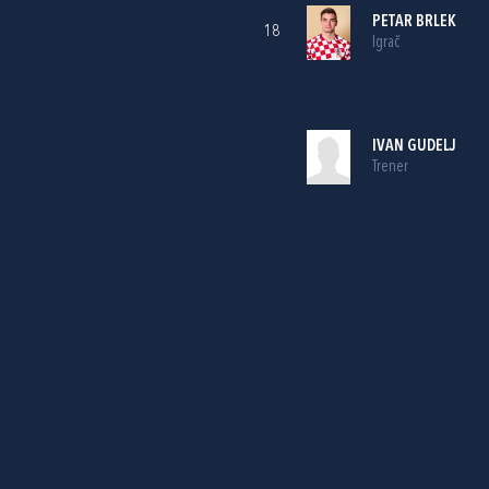
PETAR BRLEK
18
Igrač
IVAN GUDELJ
Trener