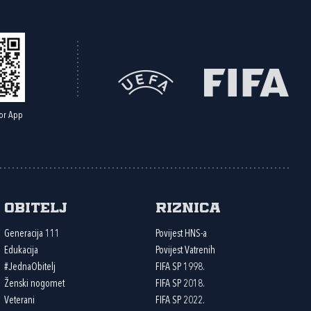
or App
Obitelj
Riznica
Generacija 111
Povijest HNS-a
Edukacija
Povijest Vatrenih
#JednaObitelj
FIFA SP 1998.
Ženski nogomet
FIFA SP 2018.
Veterani
FIFA SP 2022.