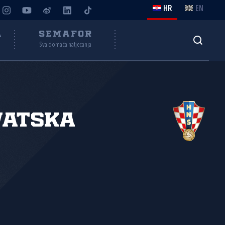
HR
EN
A
SEMAFOR
Sva domaća natjecanja
vatska