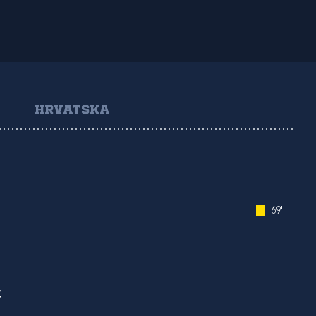
HRVATSKA
69'
Ć