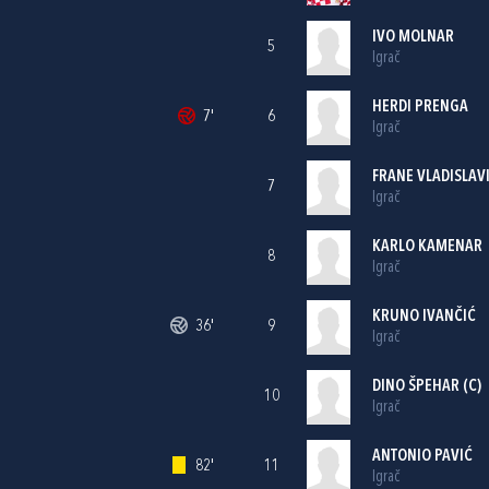
IVO MOLNAR
5
Igrač
HERDI PRENGA
7'
6
Igrač
FRANE VLADISLAV
7
Igrač
KARLO KAMENAR
8
Igrač
KRUNO IVANČIĆ
36'
9
Igrač
DINO ŠPEHAR
(C)
10
Igrač
ANTONIO PAVIĆ
82'
11
Igrač