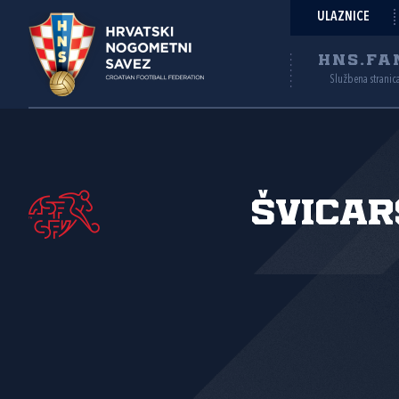
ULAZNICE
HNS.FA
Službena stranic
Švica