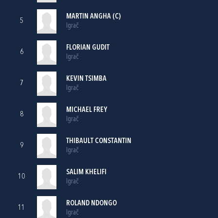
MARTIN ANGHA (C)
5
Igrač
FLORIAN GUDIT
6
Igrač
KEVIN TSIMBA
7
Igrač
MICHAEL FREY
8
Igrač
THIBAULT CONSTANTIN
9
Igrač
SALIM KHELIFI
10
Igrač
ROLAND NDONGO
11
Igrač