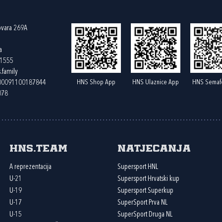
ovara 269A
a
61555
.family
HNS Shop App
HNS Ulaznice App
HNS Semaf
400091100187844
078
HNS.team
Natjecanja
A reprezentacija
Supersport HNL
U-21
Supersport Hrvatski kup
U-19
Supersport Superkup
U-17
SuperSport Prva NL
U-15
SuperSport Druga NL