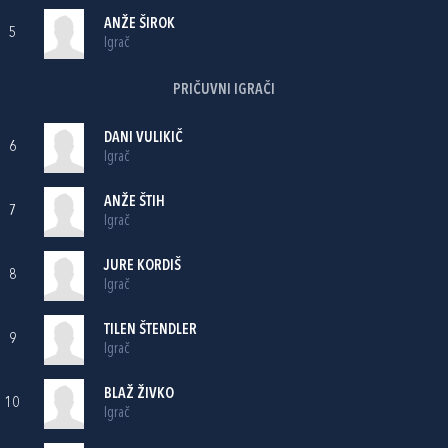
ANŽE ŠIROK
5
Igrač
PRIČUVNI IGRAČI
DANI VULIKIČ
6
Igrač
ANŽE ŠTIH
7
Igrač
JURE KORDIŠ
8
Igrač
TILEN ŠTENDLER
9
Igrač
BLAŽ ŽIVKO
10
Igrač