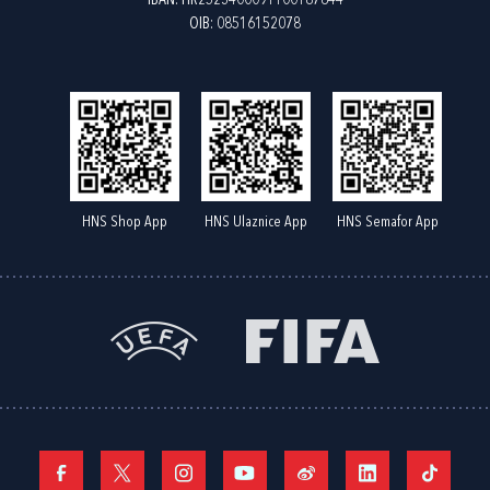
IBAN: HR2523400091100187844
OIB: 08516152078
HNS Shop App
HNS Ulaznice App
HNS Semafor App