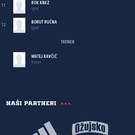
ROK KNEZ
11
Igrač
BORUT RUČNA
12
Igrač
TRENER
MATEJ KAVČIČ
Trener
Naši partneri