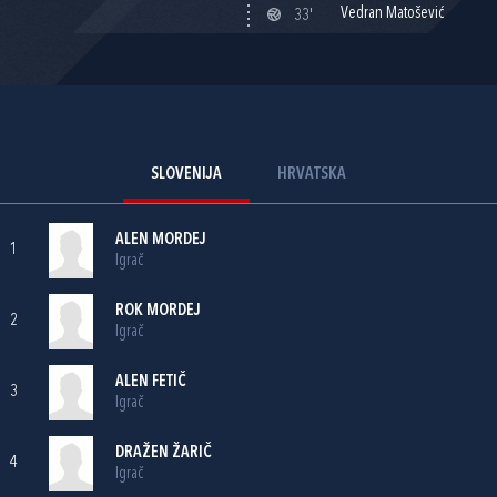
Vedran Matošević
33'
SLOVENIJA
HRVATSKA
ALEN MORDEJ
1
Igrač
ROK MORDEJ
2
Igrač
ALEN FETIČ
3
Igrač
DRAŽEN ŽARIČ
4
Igrač