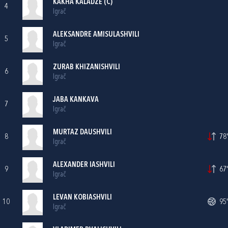
KAKHA KALADZE (C)
4
Igrač
ALEKSANDRE AMISULASHVILI
5
Igrač
ZURAB KHIZANISHVILI
6
Igrač
JABA KANKAVA
7
Igrač
MURTAZ DAUSHVILI
8
78'
Igrač
ALEXANDER IASHVILI
9
67'
Igrač
LEVAN KOBIASHVILI
10
95'
Igrač