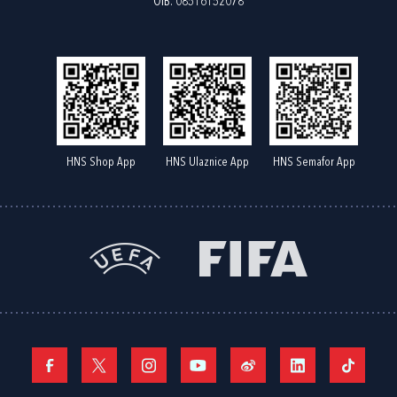
OIB: 08516152078
HNS Shop App
HNS Ulaznice App
HNS Semafor App