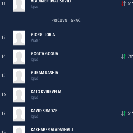
VLADIMER DVALISHVILI
11
51'
Igrač
PRIČUVNI IGRAČI
GIORGI LORIA
12
Vratar
GOGITA GOGUA
14
78'
Igrač
GURAM KASHIA
15
Igrač
DATO KVIRKVELIA
16
Igrač
DAVID SIRADZE
17
51'
Igrač
KAKHABER ALADASHVILI
18