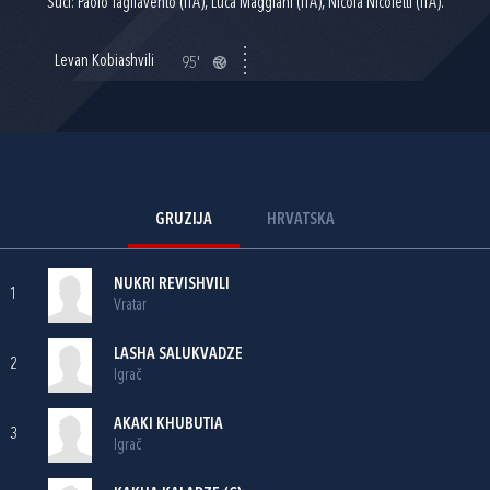
Suci: Paolo Tagliavento (ITA), Luca Maggiani (ITA), Nicola Nicoletti (ITA).
Levan Kobiashvili
95'
GRUZIJA
HRVATSKA
NUKRI REVISHVILI
1
Vratar
LASHA SALUKVADZE
2
Igrač
AKAKI KHUBUTIA
3
Igrač