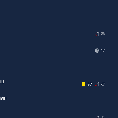
85'
17'
ILI
26'
67'
VILI