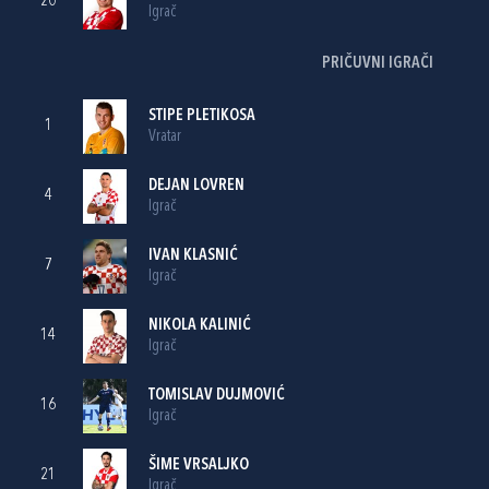
20
Igrač
PRIČUVNI IGRAČI
STIPE PLETIKOSA
1
Vratar
DEJAN LOVREN
4
Igrač
IVAN KLASNIĆ
7
Igrač
NIKOLA KALINIĆ
14
Igrač
TOMISLAV DUJMOVIĆ
16
Igrač
ŠIME VRSALJKO
21
Igrač