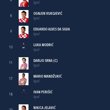
6
Igrač
OGNJEN VUKOJEVIĆ
8
Igrač
EDUARDO ALVES DA SILVA
9
Igrač
LUKA MODRIĆ
10
Igrač
DARIJO SRNA
(C)
11
Igrač
MARIO MANDŽUKIĆ
17
Igrač
IVAN PERIŠIĆ
18
Igrač
NIKICA JELAVIĆ