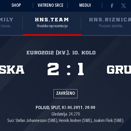
SHOP
VATRENO SRCE
MEDIJI
MILY
HNS.TEAM
HNS.RIZNIC
a Saveza
Hrvatske reprezentacije
Povijest i statistika
Euro2012 (kv.), 10. kolo
2
:
1
ska
Gru
ZAVRŠENO
POLJUD, SPLIT, 03.06.2011. 20:00
Gledatelja: 24.278
Suci: Stefan Johannesson (SWE), Henrik Andren (SWE), Joakim Flink (SWE).