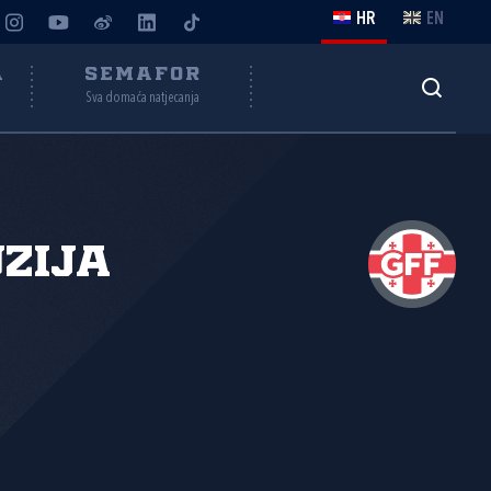
HR
EN
A
SEMAFOR
Sva domaća natjecanja
zija