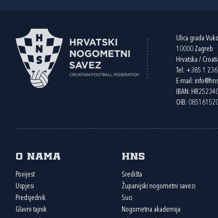
Ulica grada Vuk
10000 Zagreb
Hrvatska / Croati
Tel:
+385 1 23
E-mail:
info@hns
IBAN: HR2523
OIB: 08516152
O nama
HNS
Povijest
Središta
Uspjesi
Županijski nogometni savezi
Predsjednik
Suci
Glavni tajnik
Nogometna akademija