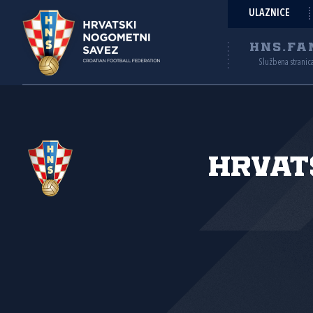
ULAZNICE
HNS.FA
Službena stranic
Hrvat