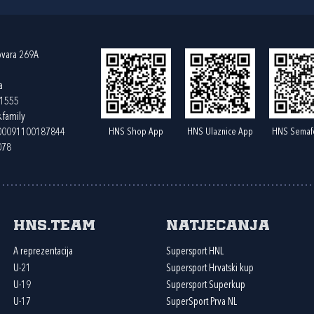
ovara 269A
a
61555
.family
HNS Shop App
HNS Ulaznice App
HNS Semaf
400091100187844
078
HNS.team
Natjecanja
A reprezentacija
Supersport HNL
U-21
Supersport Hrvatski kup
U-19
Supersport Superkup
U-17
SuperSport Prva NL