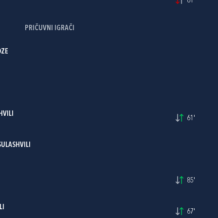
61'
PRIČUVNI IGRAČI
DZE
HVILI
61'
ULASHVILI
85'
LI
67'