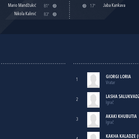
Mario Mandžukić
Jaba Kankava
81'
17'
Nikola Kalinić
83'
GIORGI LORIA
1
Vratar
LASHA SALUKVAD
2
Igrač
AKAKI KHUBUTIA
3
Igrač
KAKHA KALADZE (