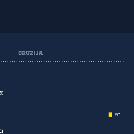
GRUZIJA
ZE
80'
C)