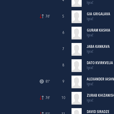
4
Igrač
GIA GRIGALAVA
76'
5
Igrač
GURAM KASHIA
6
Igrač
JABA KANKAVA
7
Igrač
DATO KVIRKVELIA
8
Igrač
ALEXANDER IASHV
81'
9
Igrač
ZURAB KHIZANISH
76'
10
Igrač
DAVID SIRADZE