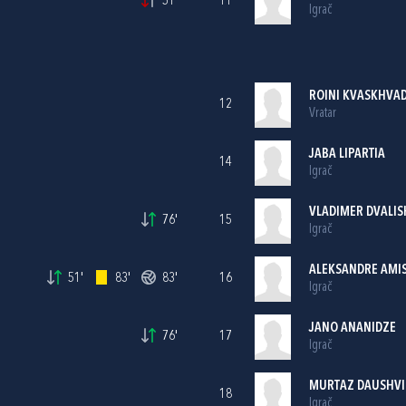
51'
11
Igrač
ROINI KVASKHVA
12
Vratar
JABA LIPARTIA
14
Igrač
VLADIMER DVALIS
76'
15
Igrač
ALEKSANDRE AMIS
51'
83'
83'
16
Igrač
JANO ANANIDZE
76'
17
Igrač
MURTAZ DAUSHVI
18
Igrač