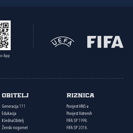
or App
Obitelj
Riznica
Generacija 111
Povijest HNS-a
Edukacija
Povijest Vatrenih
#JednaObitelj
FIFA SP 1998.
Ženski nogomet
FIFA SP 2018.