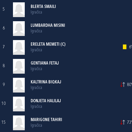
BLERTA SMAILI
5
Igračica
LUMBARDHA MISINI
6
Igračica
ERELETA MEMETI (C)
7
6'
Igračica
GENTIANA FETAJ
8
Igračica
KALTRINA BIQKAJ
9
80'
Igračica
DONJETA HALILAJ
10
Igračica
MARIGONE TAHIRI
15
73'
Igračica