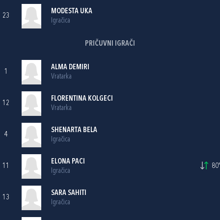
MODESTA UKA
23
Igračica
PRIČUVNI IGRAČI
ALMA DEMIRI
1
Vratarka
FLORENTINA KOLGECI
12
Vratarka
SHENARTA BELA
4
Igračica
ELONA PACI
11
80'
Igračica
SARA SAHITI
13
Igračica