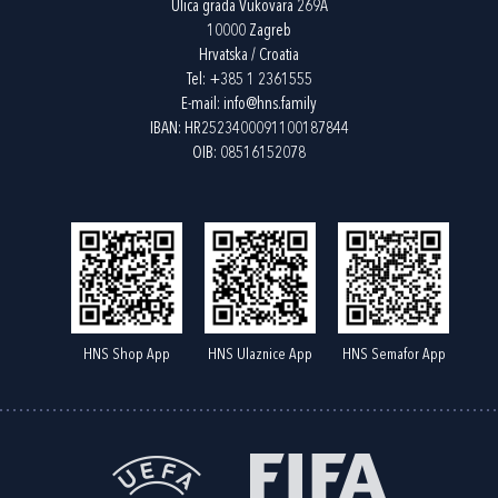
Ulica grada Vukovara 269A
10000 Zagreb
Hrvatska / Croatia
Tel:
+385 1 2361555
E-mail:
info@hns.family
IBAN: HR2523400091100187844
OIB: 08516152078
HNS Shop App
HNS Ulaznice App
HNS Semafor App