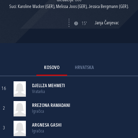
Gledatelja: 800
Suci: Karoline Wacker (GER), Melissa Joos (GER), Jessica Bergmann (GER).
Janja Čanjevac
15'
KOSOVO
HRVATSKA
DJELLZA MEHMETI
16
Vratarka
RREZONA RAMADANI
2
Igračica
ARGNESA GASHI
3
Igračica