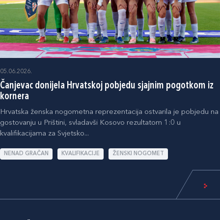
05.06.2026.
Čanjevac donijela Hrvatskoj pobjedu sjajnim pogotkom iz
kornera
Hrvatska ženska nogometna reprezentacija ostvarila je pobjedu na
gostovanju u Prištini, svladavši Kosovo rezultatom 1:0 u
kvalifikacijama za Svjetsko...
NENAD GRAČAN
KVALIFIKACIJE
ŽENSKI NOGOMET