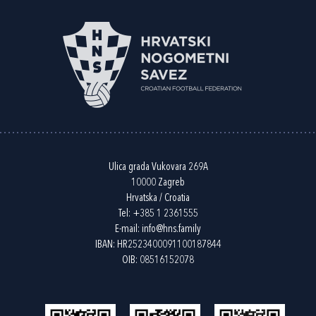
Ulica grada Vukovara 269A
10000 Zagreb
Hrvatska / Croatia
Tel:
+385 1 2361555
E-mail:
info@hns.family
IBAN: HR2523400091100187844
OIB: 08516152078