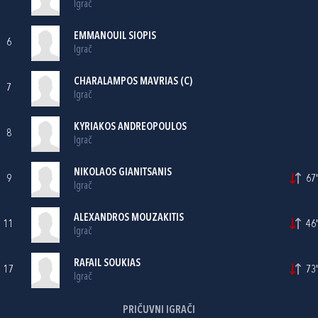
Igrač
EMMANOUIL SIOPIS
6
Igrač
CHARALAMPOS MAVRIAS (C)
7
Igrač
KYRIAKOS ANDREOPOULOS
8
Igrač
NIKOLAOS GIANITSANIS
9
67'
Igrač
ALEXANDROS MOUZAKITIS
11
46'
Igrač
RAFAIL SOUKIAS
17
73'
Igrač
PRIČUVNI IGRAČI