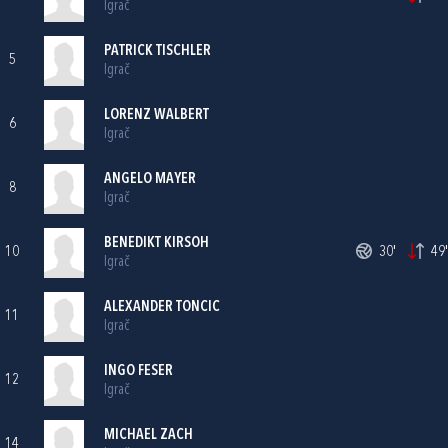
Igrač
PATRICK TISCHLER
5
Igrač
LORENZ WALBERT
6
Igrač
ANGELO MAYER
8
Igrač
BENEDIKT KIRSOH
10
30'
49'
Igrač
ALEXANDER TONCIC
11
Igrač
INGO FESER
12
Igrač
MICHAEL ZACH
14