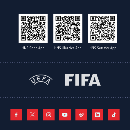
HNS Shop App
HNS Ulaznice App
HNS Semafor App