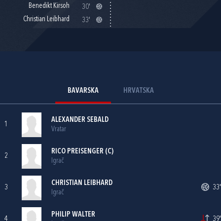
Benedikt Kirsoh
30'
Christian Leibhard
33'
BAVARSKA
HRVATSKA
ALEXANDER SEBALD
1
Vratar
RICO PREISENGER (C)
2
Igrač
CHRISTIAN LEIBHARD
3
33'
Igrač
PHILIP WALTER
4
39'