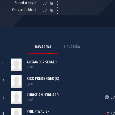
Benedikt Kirsoh
30'
Christian Leibhard
33'
BAVARSKA
HRVATSKA
ALEXANDER SEBALD
1
Vratar
RICO PREISENGER (C)
2
Igrač
CHRISTIAN LEIBHARD
3
33'
Igrač
PHILIP WALTER
4
39'