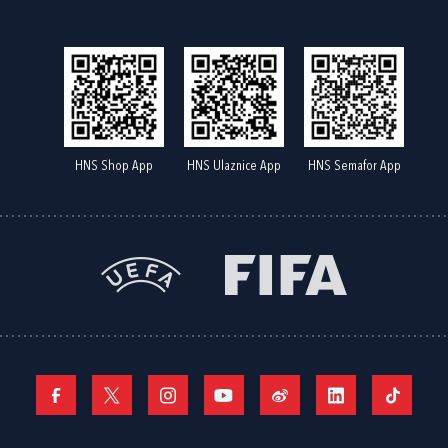
HNS Shop App
HNS Ulaznice App
HNS Semafor App