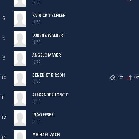
Igrač
PATRICK TISCHLER
5
Igrač
LORENZ WALBERT
6
Igrač
ANGELO MAYER
8
Igrač
BENEDIKT KIRSOH
10
30'
49'
Igrač
ALEXANDER TONCIC
11
Igrač
INGO FESER
12
Igrač
MICHAEL ZACH
14