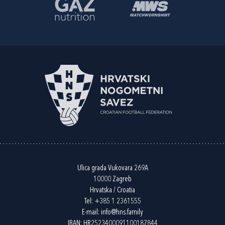
Ulica grada Vukovara 269A
10000 Zagreb
Hrvatska / Croatia
Tel:
+385 1 2361555
E-mail:
info@hns.family
IBAN: HR2523400091100187844