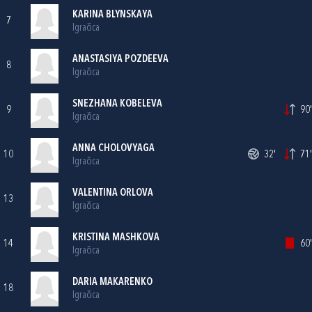
KARINA BLYNSKAYA
7
Igračica
ANASTASIYA POZDEEVA
8
Igračica
SNEZHANA KOBELEVA
9
90'
Igračica
ANNA CHOLOVYAGA
10
32'
71'
Igračica
VALENTINA ORLOVA
13
Igračica
KRISTINA MASHKOVA
14
60'
Igračica
DARIA MAKARENKO
18
Igračica