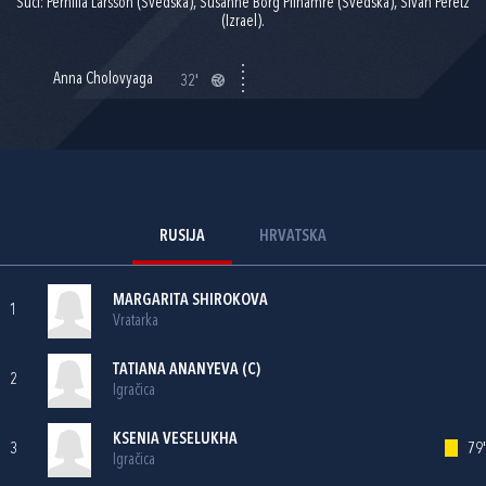
Suci: Pernilla Larsson (Švedska), Susanne Borg Pilhamre (Švedska), Sivan Peretz
(Izrael).
Anna Cholovyaga
32'
RUSIJA
HRVATSKA
MARGARITA SHIROKOVA
1
Vratarka
TATIANA ANANYEVA (C)
2
Igračica
KSENIA VESELUKHA
3
79'
Igračica