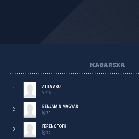
MAĐARSKA
ATILA ABU
1
Vratar
BENJAMIN MAGYAR
2
Igrač
FERENC TOTH
3
Igrač