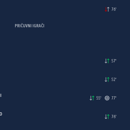
76'
PRIČUVNI IGRAČI
57'
52'
I
55'
77'
O
76'