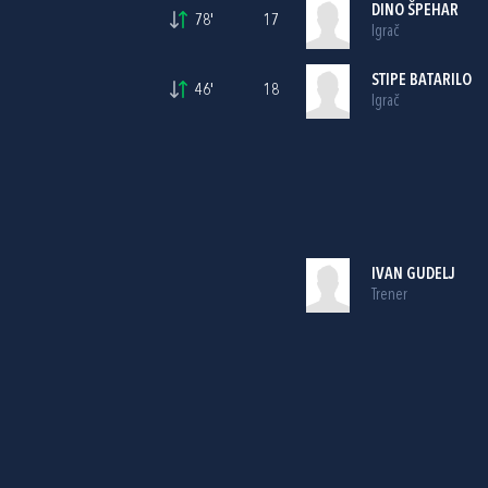
DINO ŠPEHAR
78'
17
Igrač
STIPE BATARILO
46'
18
Igrač
IVAN GUDELJ
Trener