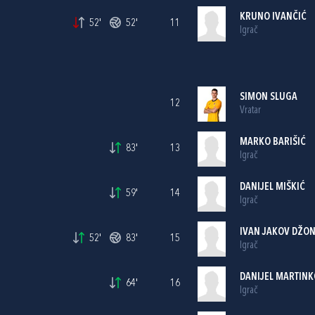
KRUNO IVANČIĆ
52'
52'
11
Igrač
SIMON SLUGA
12
Vratar
MARKO BARIŠIĆ
83'
13
Igrač
DANIJEL MIŠKIĆ
59'
14
Igrač
IVAN JAKOV DŽON
52'
83'
15
Igrač
DANIJEL MARTINK
64'
16
Igrač