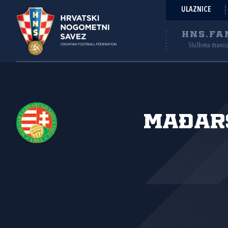
ULAZNICE
HNS.FA
Službena stranic
Mađar