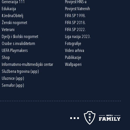
Generacija 111
Povijest HNS-a
Edukacija
Povijest Vatrenih
#JednaObitelj
FIFA SP 1998.
Ženski nogomet
FIFA SP 2018.
Veterani
FIFA SP 2022.
Dječji i školski nogomet
Liga nacija 2023.
Osobe s invaliditetom
Fotografije
UEFA Playmakers
Video arhiva
Shop
Publikacije
Informativno-multimedijski centar
Wallpaperi
Službena trgovina (app)
Ulaznice (app)
Semafor (app)