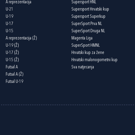
A reprezentacija
Supersport HNL
U-21
Supersport Hrvatski kup
U-19
Supersport Superkup
U-17
SuperSport Prva NL
U-15
SuperSport Druga NL
A reprezentacija (Ž)
Magenta Liga
U-19 (Ž)
SuperSport HMNL
U-17 (Ž)
Hrvatski kup za žene
U-15 (Ž)
Hrvatski malonogometni kup
Futsal A
Sva natjecanja
Futsal A (Ž)
Futsal U-19