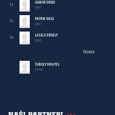
GABOR ERDEI
13
Igrač
PATRIK VASS
15
Igrač
LASZLO ERDELY
16
Igrač
TRENER
TUBOLY FRIGYES
Trener
Naši partneri