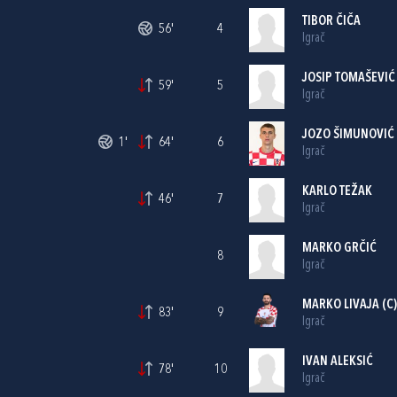
TIBOR ČIČA
56'
4
Igrač
JOSIP TOMAŠEVIĆ
59'
5
Igrač
JOZO ŠIMUNOVIĆ
1'
64'
6
Igrač
KARLO TEŽAK
46'
7
Igrač
MARKO GRČIĆ
8
Igrač
MARKO LIVAJA
(C)
83'
9
Igrač
IVAN ALEKSIĆ
78'
10
Igrač