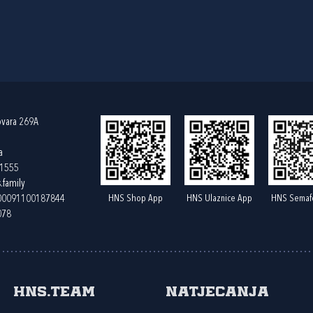
ovara 269A
a
61555
.family
HNS Shop App
HNS Ulaznice App
HNS Semaf
400091100187844
078
HNS.team
Natjecanja