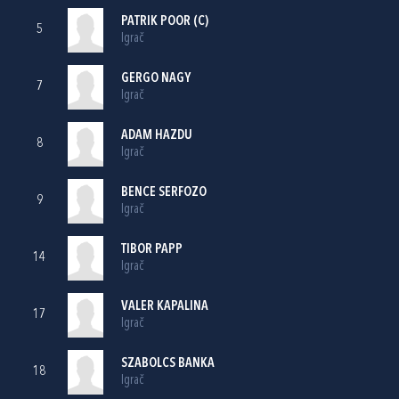
PATRIK POOR (C)
5
Igrač
GERGO NAGY
7
Igrač
ADAM HAZDU
8
Igrač
BENCE SERFOZO
9
Igrač
TIBOR PAPP
14
Igrač
VALER KAPALINA
17
Igrač
SZABOLCS BANKA
18
Igrač