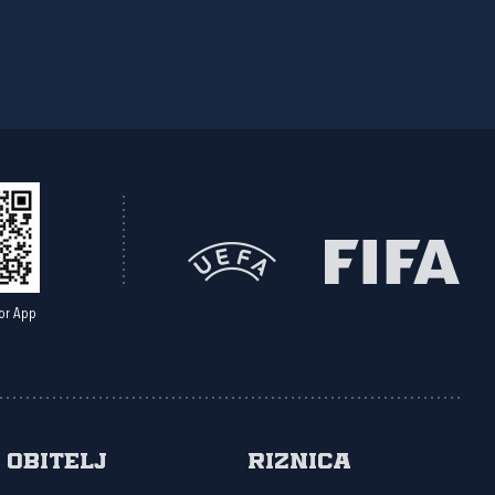
or App
Obitelj
Riznica