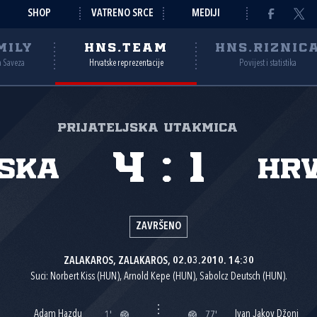
SHOP
VATRENO SRCE
MEDIJI
MILY
HNS.TEAM
HNS.RIZNIC
a Saveza
Hrvatske reprezentacije
Povijest i statistika
Prijateljska utakmica
4
:
1
ska
Hr
ZAVRŠENO
ZALAKAROS, ZALAKAROS, 02.03.2010. 14:30
Suci: Norbert Kiss (HUN), Arnold Kepe (HUN), Sabolcz Deutsch (HUN).
Adam Hazdu
Ivan Jakov Džoni
1'
77'