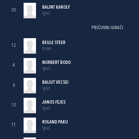
BALINT KAROLY
20
Igrač
PRIČUVNI IGRAČI
BEULE STEER
12
Vratar
NORBERT BODO
4
Igrač
BALIUT VECSEI
6
Igrač
JANOS FEJES
10
Igrač
ROLAND PAKU
11
Igrač