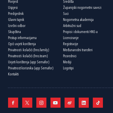
Povijest
Središta
Uspjesi
Županijski nogometni savezi
Predsjednik
Suci
Glavni tajnik
Nogometna akademija
Izvršni odbor
Arbitražni sud
Skupština
Propisi i dokumenti HNS-a
Pristup informacijama
Licenciranje
Opći uvjeti korištenja
Registracije
Privatnost i kolačići (hns.family)
Međunarodni transferi
Privatnost i kolačići (hns.team)
Posrednici
Uvjeti korištenja (app Semafor)
Mediji
Privatnost korisnika (app Semafor)
Logotipi
Kontakti