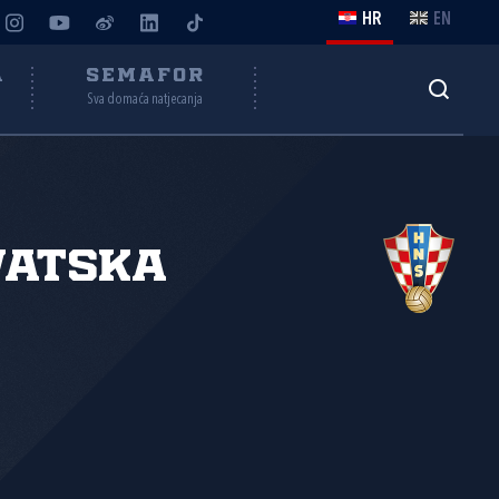
HR
EN
A
SEMAFOR
Sva domaća natjecanja
vatska