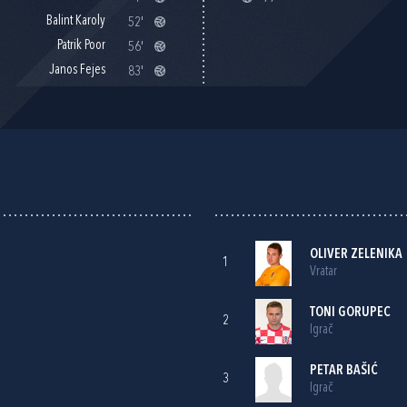
Balint Karoly
52'
Patrik Poor
56'
Janos Fejes
83'
OLIVER ZELENIKA
1
Vratar
TONI GORUPEC
2
Igrač
PETAR BAŠIĆ
3
Igrač