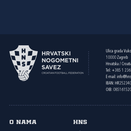
Ulica grada Vuk
10000 Zagreb
Hrvatska / Croati
Tel:
+385 1 23
E-mail:
info@hns
IBAN: HR2523
OIB: 08516152
O nama
HNS