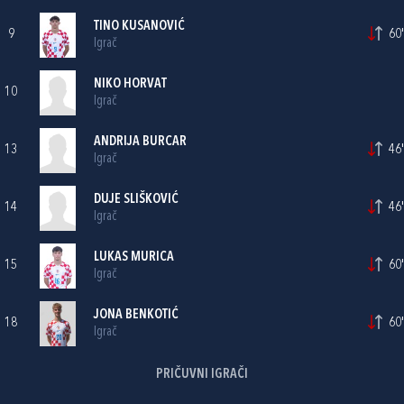
TINO KUSANOVIĆ
9
60'
Igrač
NIKO HORVAT
10
Igrač
ANDRIJA BURCAR
13
46'
Igrač
DUJE SLIŠKOVIĆ
14
46'
Igrač
LUKAS MURICA
15
60'
Igrač
JONA BENKOTIĆ
18
60'
Igrač
PRIČUVNI IGRAČI