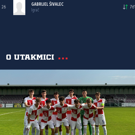
GABRIJEL ŠIVALEC
26
76'
Igrač
O utakmici