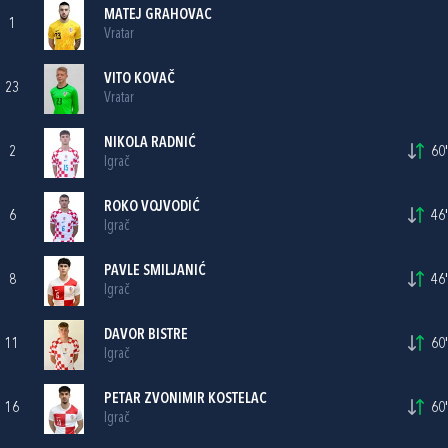
MATEJ GRAHOVAC
1
Vratar
VITO KOVAČ
23
Vratar
NIKOLA RADNIĆ
2
60'
Igrač
ROKO VOJVODIĆ
6
46'
Igrač
PAVLE SMILJANIĆ
8
46'
Igrač
DAVOR BISTRE
11
60'
Igrač
PETAR ZVONIMIR KOSTELAC
16
60'
Igrač