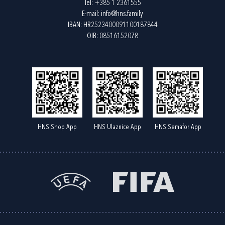
Tel:
+385 1 2361555
E-mail:
info@hns.family
IBAN: HR2523400091100187844
OIB: 08516152078
HNS Shop App
HNS Ulaznice App
HNS Semafor App