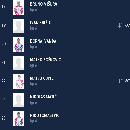
BRUNO MIŠURA
17
Igrač
IVAN KRIŽIĆ
19
60'
Igrač
BORNA IVANDA
20
Igrač
MATKO BOŠKOVIĆ
21
Igrač
MATEO ČUPIĆ
22
60'
Igrač
NIKOLAS MATIĆ
24
Igrač
NIKO TOMAŠEVIĆ
25
Igrač