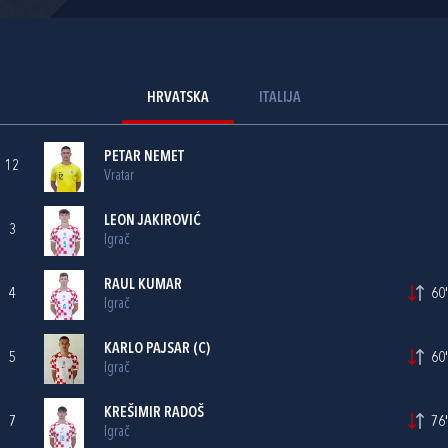
HRVATSKA
ITALIJA
PETAR NEMET
12
Vratar
LEON JAKIROVIĆ
3
Igrač
RAUL KUMAR
4
60'
Igrač
KARLO PAJSAR
(C)
5
60'
Igrač
KREŠIMIR RADOŠ
7
76'
Igrač