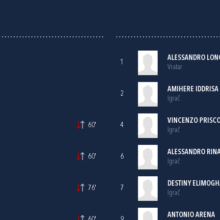
ALESSANDRO LON
1
Vratar
AMIHERE IDDRISA
2
Igrač
VINCENZO PRISC
60'
4
Igrač
ALESSANDRO RINA
60'
6
Igrač
DESTINY ELIMOGH
76'
7
Igrač
ANTONIO ARENA
60'
9