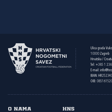
Ulica grada Vuk
10000 Zagreb
Hrvatska / Croati
Tel:
+385 1 23
E-mail:
info@hns
IBAN: HR2523
OIB: 08516152
O nama
HNS