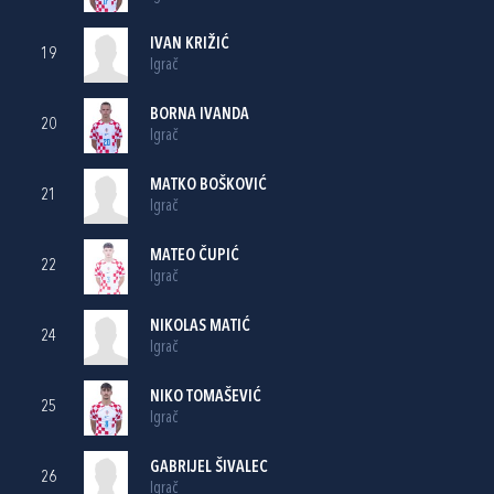
IVAN KRIŽIĆ
19
Igrač
BORNA IVANDA
20
Igrač
MATKO BOŠKOVIĆ
21
Igrač
MATEO ČUPIĆ
22
Igrač
NIKOLAS MATIĆ
24
Igrač
NIKO TOMAŠEVIĆ
25
Igrač
GABRIJEL ŠIVALEC
26
Igrač