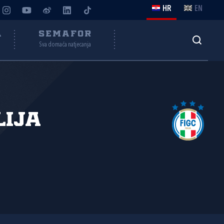
HR
EN
A
SEMAFOR
Sva domaća natjecanja
lija