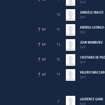
Igrač
SAMUELE INACIO
10
Igrač
ANDREA LUONGO 
46'
11
Igrač
JEAN MAMBUKU
46'
13
Igrač
CRISTIANO DE PAO
60'
15
Igrač
VALERIO MACCAR
60'
17
Igrač
LAURENCE GIANI
3
Igrač