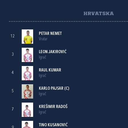
HRVATSKA
PETAR NEMET
12
Vratar
LEON JAKIROVIĆ
3
Igrač
RAUL KUMAR
4
Igrač
KARLO PAJSAR
(C)
5
Igrač
KREŠIMIR RADOŠ
7
Igrač
TINO KUSANOVIĆ
9