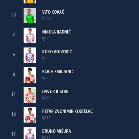
VITO KOVAČ
23
Vratar
NIKOLA RADNIĆ
2
Igrač
ROKO VOJVODIĆ
6
Igrač
PAVLE SMILJANIĆ
8
Igrač
DAVOR BISTRE
11
Igrač
PETAR ZVONIMIR KOSTELAC
16
Igrač
BRUNO MIŠURA
17
Igrač