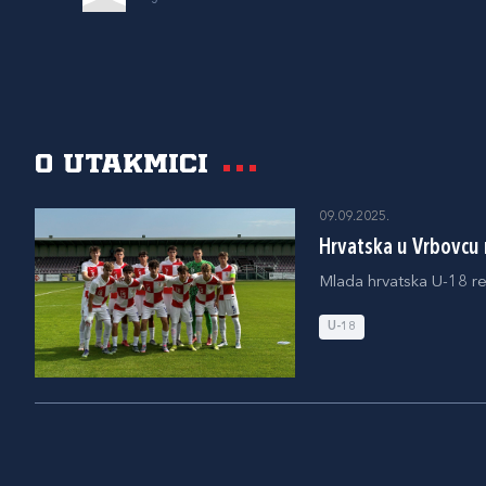
O utakmici
09.09.2025.
Hrvatska u Vrbovcu r
Mlada hrvatska U-18 re
U-18