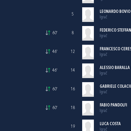
LEONARDO BOVIO
5
Igrač
FEDERICO STEFFA
60'
8
Igrač
FRANCESCO CERE
46'
12
Igrač
ALESSIO BARALLA
46'
14
Igrač
GABRIELE COLACI
60'
16
Igrač
FABIO PANDOLFI
60'
18
Igrač
LUCA COSTA
19
Igrač