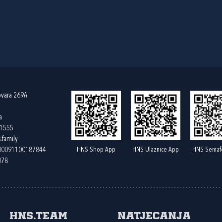
ovara 269A
a
61555
.family
HNS Shop App
HNS Ulaznice App
HNS Semaf
400091100187844
078
HNS.team
Natjecanja