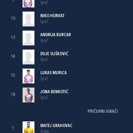
Igrač
NIKO HORVAT
10
Igrač
ANDRIJA BURCAR
13
Igrač
DUJE SLIŠKOVIĆ
14
Igrač
LUKAS MURICA
15
Igrač
JONA BENKOTIĆ
18
Igrač
PRIČUVNI IGRAČI
MATEJ GRAHOVAC
1
Vratar