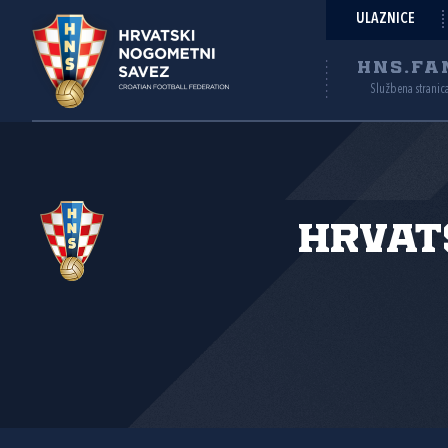
ULAZNICE
HNS.FA
Službena stranic
Hrvat