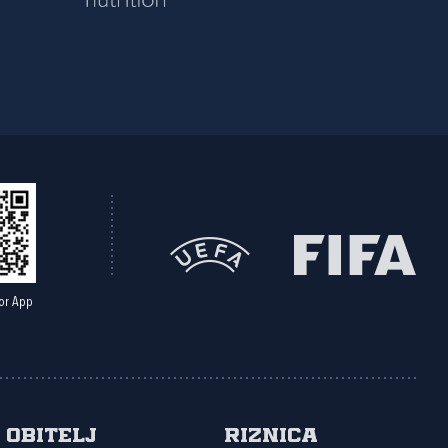
or App
Obitelj
Riznica