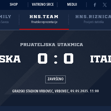
SHOP
VATRENO SRCE
MEDIJI
MILY
HNS.TEAM
HNS.RIZNIC
a Saveza
Hrvatske reprezentacije
Povijest i statistika
Prijateljska utakmica
0
:
0
ska
Ita
ZAVRŠENO
GRADSKI STADION VRBOVEC, VRBOVEC, 09.09.2025. 11:00