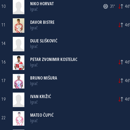
NIKO HORVAT
10
31'
46'
Igrač
DAVOR BISTRE
11
46'
Igrač
DUJE SLIŠKOVIĆ
14
Igrač
PETAR ZVONIMIR KOSTELAC
16
46'
Igrač
BRUNO MIŠURA
17
46'
Igrač
IVAN KRIŽIĆ
19
46'
Igrač
MATEO ČUPIĆ
22
Igrač