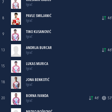
KREŠIMIR RADOŠ
7
Igrač
PAVLE SMILJANIĆ
8
46'
Igrač
TINO KUSANOVIĆ
9
Igrač
ANDRIJA BURCAR
13
46'
Igrač
LUKAS MURICA
15
Igrač
JONA BENKOTIĆ
18
Igrač
BORNA IVANDA
20
46'
53'
Igrač