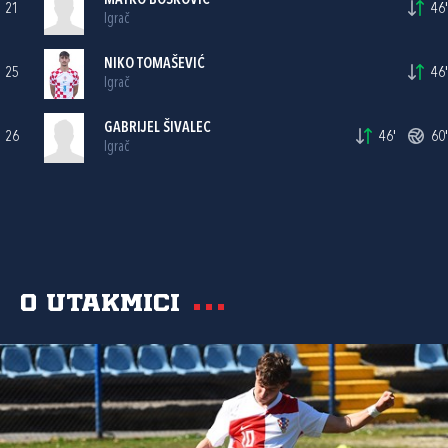
MATKO BOŠKOVIĆ
21
46'
Igrač
NIKO TOMAŠEVIĆ
25
46'
Igrač
GABRIJEL ŠIVALEC
26
46'
60'
Igrač
O utakmici