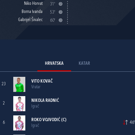
Niko Horvat
31'
Borna Ivanda
53'
Gabrijel Šivalec
60'
HRVATSKA
KATAR
VITO KOVAČ
23
Vratar
NIKOLA RADNIĆ
2
Igrač
ROKO VOJVODIĆ
(C)
6
46'
Igrač