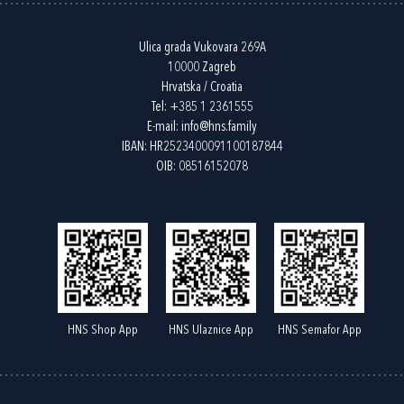
Ulica grada Vukovara 269A
10000 Zagreb
Hrvatska / Croatia
Tel:
+385 1 2361555
E-mail:
info@hns.family
IBAN: HR2523400091100187844
OIB: 08516152078
HNS Shop App
HNS Ulaznice App
HNS Semafor App