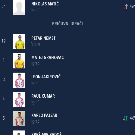
NIKOLAS MATIĆ
24
46'
Igrač
PRIČUVNI IGRAČI
PETAR NEMET
12
Vratar
MATEJ GRAHOVAC
1
Igrač
LEON JAKIROVIĆ
3
Igrač
RAUL KUMAR
4
Igrač
KARLO PAJSAR
5
46'
Igrač