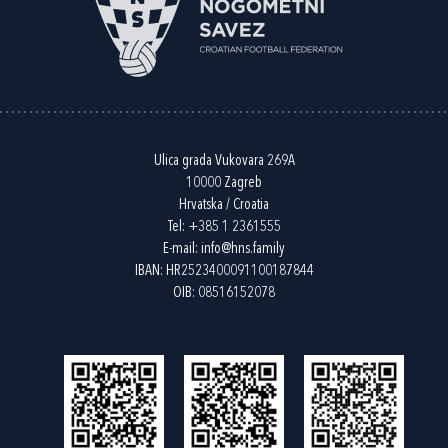
Ulica grada Vukovara 269A
10000 Zagreb
Hrvatska / Croatia
Tel:
+385 1 2361555
E-mail:
info@hns.family
IBAN: HR2523400091100187844
OIB: 08516152078