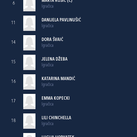
MARTA ROŠIĆ
(C)
6
Igračica
DANIJELA PAVLINUŠIĆ
11
Igračica
DORA ŠVAIĆ
14
Igračica
JELENA DŽEBA
15
Igračica
KATARINA MANDIĆ
16
Igračica
EMMA KOPECKI
17
Igračica
LILI CHINCHELLA
18
Igračica