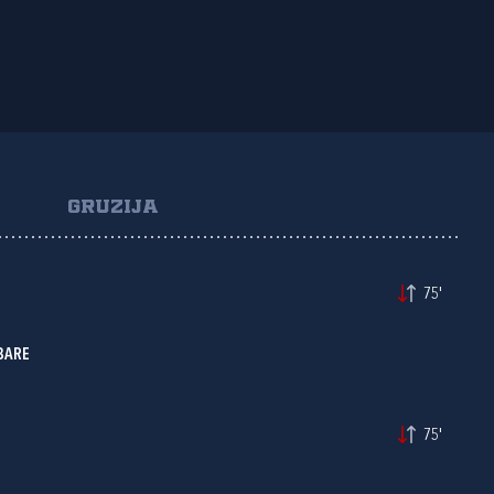
GRUZIJA
75'
BARE
75'