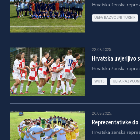
Hrvatska ženska reprezen
UEFA RAZVOJNI TURNIR
22.08.2025.
Hrvatska uvjerljivo 
Hrvatska ženska repreze
WU15
UEFA RAZVOJNI
20.08.2025.
Reprezentativke do 
Hrvatska ženska repreze