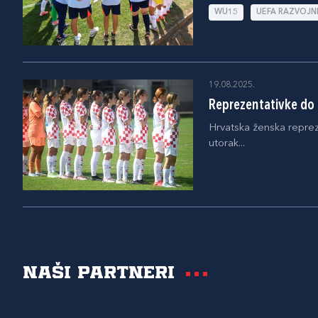
WU15
UEFA RAZVOJNI
19.08.2025.
Reprezentativke do
Hrvatska ženska reprez
utorak...
Naši partneri