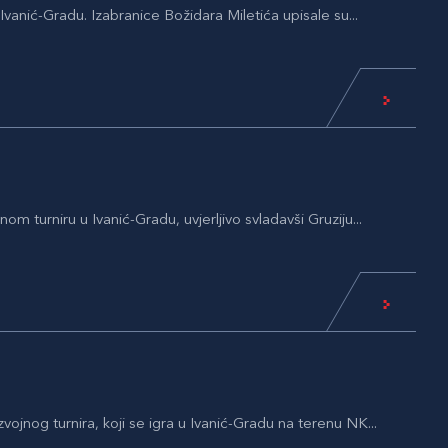
Ivanić-Gradu. Izabranice Božidara Miletića upisale su...
 turniru u Ivanić-Gradu, uvjerljivo svladavši Gruziju...
ojnog turnira, koji se igra u Ivanić-Gradu na terenu NK...