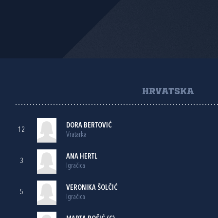
HRVATSKA
DORA BERTOVIĆ
12
Vratarka
ANA HERTL
3
Igračica
VERONIKA ŠOLČIĆ
5
Igračica