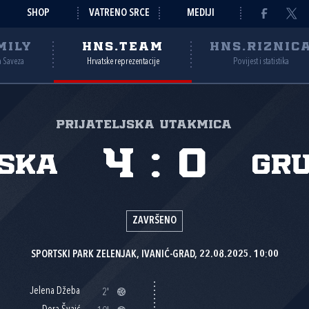
SHOP
VATRENO SRCE
MEDIJI
MILY
HNS.TEAM
HNS.RIZNIC
a Saveza
Hrvatske reprezentacije
Povijest i statistika
Prijateljska utakmica
4
:
0
ska
Gru
ZAVRŠENO
SPORTSKI PARK ZELENJAK, IVANIĆ-GRAD, 22.08.2025. 10:00
Jelena Džeba
2'