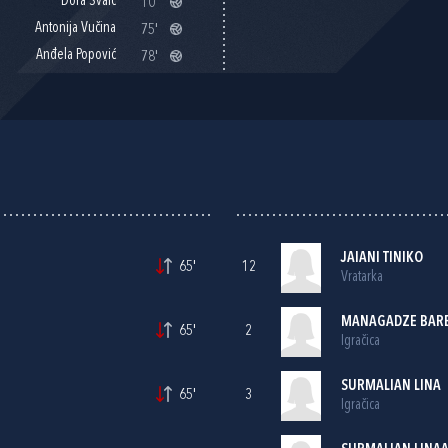
Dora Švaić
10'
Antonija Vučina
75'
Anđela Popović
78'
JAIANI TINIKO
65'
12
Vratarka
MANAGADZE BAR
65'
2
Igračica
SURMALIAN LINA
65'
3
Igračica