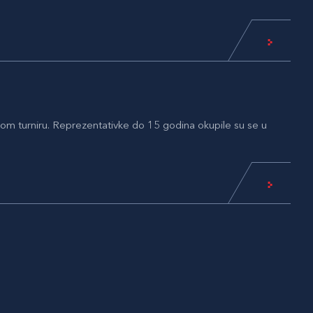
om turniru. Reprezentativke do 15 godina okupile su se u