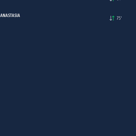
 ANASTASIA
75'