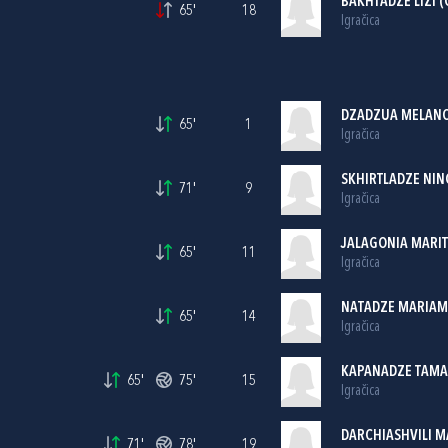
BAKHTADZE LIZI (
65'
18
Igračica
DZADZUA MELAN
65'
1
Igračica
SKHIRTLADZE NIN
71'
9
Igračica
JALAGONIA MARI
65'
11
Igračica
NATADZE MARIAM
65'
14
Igračica
KAPANADZE TAM
65'
75'
15
Igračica
DARCHIASHVILI 
71'
78'
19