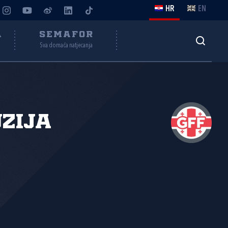
HR
EN
A
SEMAFOR
Sva domaća natjecanja
zija