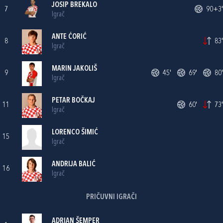
JOSIP BREKALO
7
90+3'
Igrač
ANTE ĆORIĆ
8
83'
Igrač
MARIN JAKOLIŠ
9
45'
69'
80'
Igrač
PETAR BOČKAJ
11
60'
73'
Igrač
LORENCO ŠIMIĆ
15
Igrač
ANDRIJA BALIĆ
16
Igrač
PRIČUVNI IGRAČI
ADRIAN ŠEMPER