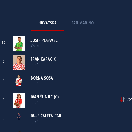
HRVATSKA
SAN MARINO
JOSIP POSAVEC
12
Vratar
FRAN KARAČIĆ
2
Igrač
BORNA SOSA
3
Igrač
IVAN ŠUNJIĆ
(C)
4
78'
Igrač
DUJE ĆALETA-CAR
5
Igrač