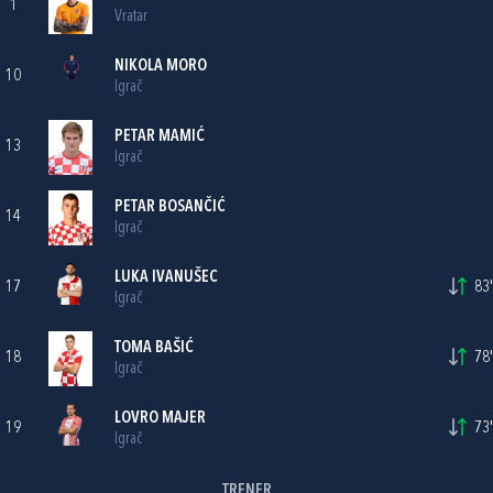
1
Vratar
NIKOLA MORO
10
Igrač
PETAR MAMIĆ
13
Igrač
PETAR BOSANČIĆ
14
Igrač
LUKA IVANUŠEC
17
83'
Igrač
TOMA BAŠIĆ
18
78'
Igrač
LOVRO MAJER
19
73'
Igrač
TRENER