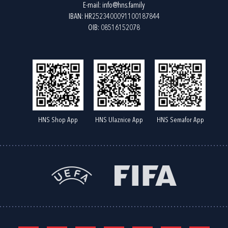
E-mail:
info@hns.family
IBAN: HR2523400091100187844
OIB: 08516152078
HNS Shop App
HNS Ulaznice App
HNS Semafor App